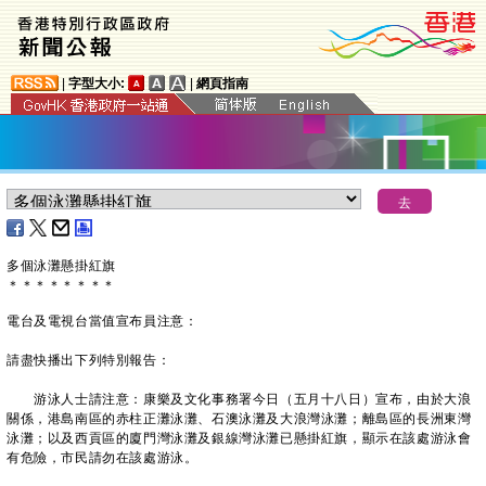
|
字型大小:
|
網頁指南
多個泳灘懸掛紅旗
＊
＊
＊
＊
＊
＊
＊
＊
電台及電視台當值宣布員注意：
請盡快播出下列特別報告：
游泳人士請注意：康樂及文化事務署今日（五月十八日）宣布，由於大浪
關係，港島南區的赤柱正灘泳灘、石澳泳灘及大浪灣泳灘；離島區的長洲東灣
泳灘；以及西貢區的廈門灣泳灘及銀線灣泳灘已懸掛紅旗，顯示在該處游泳會
有危險，市民請勿在該處游泳。