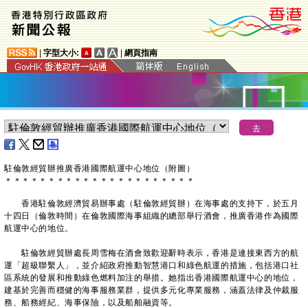
|
字型大小:
|
網頁指南
駐倫敦經貿辦推廣香港國際航運中心地位（附圖）
＊
＊
＊
＊
＊
＊
＊
＊
＊
＊
＊
＊
＊
＊
＊
＊
＊
＊
＊
＊
＊
＊
香港駐倫敦經濟貿易辦事處（駐倫敦經貿辦）在海事處的支持下，於五月
十四日（倫敦時間）在倫敦國際海事組織的總部舉行酒會，推廣香港作為國際
航運中心的地位。
駐倫敦經貿辦處長周雪梅在酒會致歡迎辭時表示，香港是連接東西方的航
運「超級聯繫人」，並介紹政府推動智慧港口和綠色航運的措施，包括港口社
區系統的發展和推動綠色燃料加注的舉措。她指出香港國際航運中心的地位，
建基於完善而穩健的海事服務業群，提供多元化專業服務，涵蓋法律及仲裁服
務、船務經紀、海事保險，以及船舶融資等。