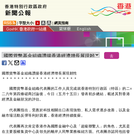
|
字型大小:
|
網頁指南
國際貨幣基金組織讚揚香港經濟增長展現韌性
＊
＊
＊
＊
＊
＊
＊
＊
＊
＊
＊
＊
＊
＊
＊
＊
＊
＊
＊
＊
國際貨幣基金組織代表團的工作人員完成就香港特別行政區（特區）的二○
二六年第四條磋商討論後，今日（五月十五日）發表初步總結，載述其對香港
經濟及金融狀況的評估。
代表團指出，受惠於科技相關出口表現強勁、私人需求逐步改善，以及金
融市場活動反彈等利好因素，香港經濟持續復蘇。
代表團再次肯定香港作為國際金融中心及「超級聯繫人」的角色，尤其是
在主要股權集資中心及領先的離岸人民幣業務樞紐方面。代表團亦認同包括發