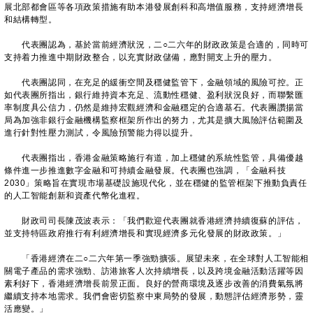
展北部都會區等各項政策措施有助本港發展創科和高增值服務，支持經濟增長
和結構轉型。
代表團認為，基於當前經濟狀況，二○二六年的財政政策是合適的，同時可
支持着力推進中期財政整合，以充實財政儲備，應對開支上升的壓力。
代表團認同，在充足的緩衝空間及穩健監管下，金融領域的風險可控。正
如代表團所指出，銀行維持資本充足、流動性穩健、盈利狀況良好，而聯繫匯
率制度具公信力，仍然是維持宏觀經濟和金融穩定的合適基石。代表團讚揚當
局為加強非銀行金融機構監察框架所作出的努力，尤其是擴大風險評估範圍及
進行針對性壓力測試，令風險預警能力得以提升。
代表團指出，香港金融策略施行有道，加上穩健的系統性監管，具備優越
條件進一步推進數字金融和可持續金融發展。代表團也強調，「金融科技
2030」策略旨在實現市場基礎設施現代化，並在穩健的監管框架下推動負責任
的人工智能創新和資產代幣化進程。
財政司司長陳茂波表示：「我們歡迎代表團就香港經濟持續復蘇的評估，
並支持特區政府推行有利經濟增長和實現經濟多元化發展的財政政策。」
「香港經濟在二○二六年第一季強勁擴張。展望未來，在全球對人工智能相
關電子產品的需求強勁、訪港旅客人次持續增長，以及跨境金融活動活躍等因
素利好下，香港經濟增長前景正面。良好的營商環境及逐步改善的消費氣氛將
繼續支持本地需求。我們會密切監察中東局勢的發展，動態評估經濟形勢，靈
活應變。」