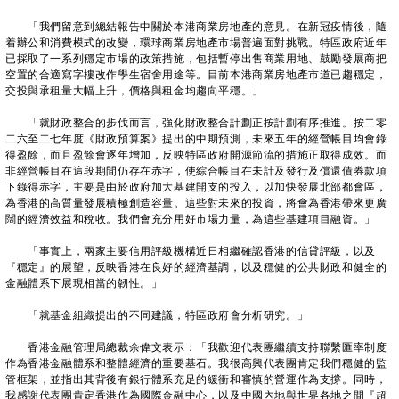
「我們留意到總結報告中關於本港商業房地產的意見。在新冠疫情後，隨
着辦公和消費模式的改變，環球商業房地產市場普遍面對挑戰。特區政府近年
已採取了一系列穩定市場的政策措施，包括暫停出售商業用地、鼓勵發展商把
空置的合適寫字樓改作學生宿舍用途等。目前本港商業房地產市道已趨穩定，
交投與承租量大幅上升，價格與租金均趨向平穩。」
「就財政整合的步伐而言，強化財政整合計劃正按計劃有序推進。按二零
二六至二七年度《財政預算案》提出的中期預測，未來五年的經營帳目均會錄
得盈餘，而且盈餘會逐年增加，反映特區政府開源節流的措施正取得成效。而
非經營帳目在這段期間仍存在赤字，使綜合帳目在未計及發行及償還債券款項
下錄得赤字，主要是由於政府加大基建開支的投入，以加快發展北部都會區，
為香港的高質量發展積極創造容量。這些對未來的投資，將會為香港帶來更廣
闊的經濟效益和稅收。我們會充分用好市場力量，為這些基建項目融資。」
「事實上，兩家主要信用評級機構近日相繼確認香港的信貸評級，以及
『穩定』的展望，反映香港在良好的經濟基調，以及穩健的公共財政和健全的
金融體系下展現相當的韌性。」
「就基金組織提出的不同建議，特區政府會分析研究。」
香港金融管理局總裁余偉文表示：「我歡迎代表團繼續支持聯繫匯率制度
作為香港金融體系和整體經濟的重要基石。我很高興代表團肯定我們穩健的監
管框架，並指出其背後有銀行體系充足的緩衝和審慎的營運作為支撐。同時，
我感謝代表團肯定香港作為國際金融中心，以及中國內地與世界各地之間『超