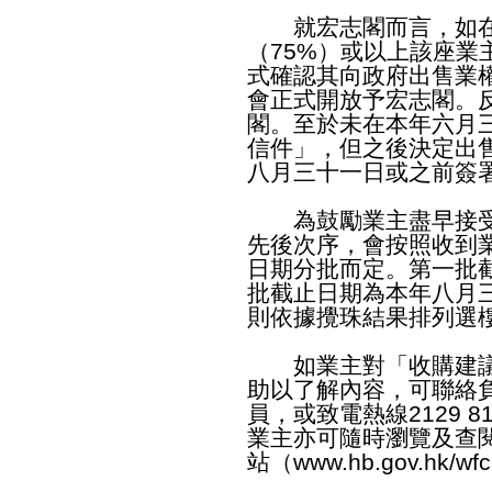
就宏志閣而言，如在
（75%）或以上該座業
式確認其向政府出售業
會正式開放予宏志閣。
閣。至於未在本年六月
信件」，但之後決定出
八月三十一日或之前簽
為鼓勵業主盡早接受
先後次序，會按照收到
日期分批而定。第一批
批截止日期為本年八月
則依據攪珠結果排列選
如業主對「收購建議
助以了解內容，可聯絡
員，或致電熱線2129 
業主亦可隨時瀏覽及查
站（
www.hb.gov.hk/wfc