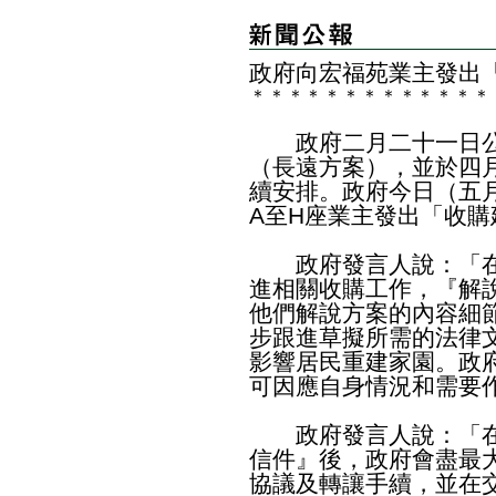
政府向宏福苑業主發出
＊
＊
＊
＊
＊
＊
＊
＊
＊
＊
＊
＊
＊
政府二月二十一日公
（長遠方案），並於四
續安排。政府今日（五
A至H座業主發出「收購
政府發言人說：「在
進相關收購工作，『解
他們解說方案的內容細
步跟進草擬所需的法律
影響居民重建家園。政
可因應自身情況和需要
政府發言人說：「在
信件』後，政府會盡最
協議及轉讓手續，並在