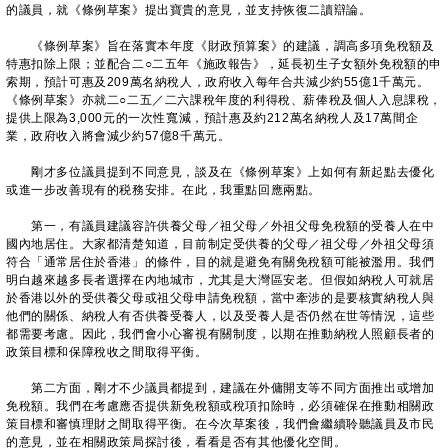
的議員，就《條例草案》提出寶貴的意見，並支持恢復二讀辯論。
《條例草案》旨在落實本年度《財政預算案》的建議，調高多項免稅額及
特惠扣除上限；並配合二○二五年《施政報告》，延長初生子女額外免稅額的申
索期，預計可惠及209萬名納稅人，政府收入每年合共減少約55億1千萬元。
《條例草案》亦就二○二五／二六課稅年度的利得稅、薪俸稅及個人入息課稅，
提供上限為3,000元的一次性寬減，預計惠及約212萬名納稅人及17萬間企
業，政府收入將會減少約57億8千萬元。
剛才多位議員提到不同意見，談及在《條例草案》上如何有新起點去優化
或進一步改善現有的税務安排。在此，我重點回應兩點。
第一，有議員建議容許供養父母／祖父母／外祖父母免稅額的受養人在中
國內地居住。大家都清楚知道，目前制定受供養的父母／祖父母／外祖父母須
符合「通常居住於香港」的條件，目的就是避免有關免稅額可能被濫用。我們
明白越來越多長者選擇在內地城市，尤其是大灣區安老。但假如納稅人可就居
於香港以外的受供養父母或祖父母申請免稅額，當中牽涉的是要核實納稅人與
他們的關係、納稅人有否供養受養人，以及受養人是否仍然在世等情況，這些
都需要考慮。因此，我們會小心審視有關制度，以期在推動納稅人照顧長者的
政策目標和保障稅收之間取得平衡。
第二方面，剛才不少議員都提到，建議在外傭開支等不同方面推出或增加
免稅額。我們在考慮應否提供新免稅額或稅項扣除時，必須確保在推動相關政
策目標和審慎理財之間取得平衡。在今次草案後，我們會繼續聆聽議員及市民
的意見，並在相關政策局探討後，看看是否有其他優化空間。