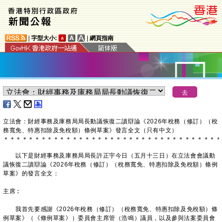
|
字型大小:
|
網頁指南
立法會：財經事務及庫務局局長動議恢復二讀辯論《2026年稅務（修訂）（稅
務寬免、特惠扣除及免稅額）條例草案》發言全文（只有中文）
＊
＊
＊
＊
＊
＊
＊
＊
＊
＊
＊
＊
＊
＊
＊
＊
＊
＊
＊
＊
＊
＊
＊
＊
＊
＊
＊
＊
＊
＊
＊
＊
＊
＊
＊
以下是財經事務及庫務局局長許正宇今日（五月十三日）在立法會會議動
議恢復二讀辯論《2026年稅務（修訂）（稅務寬免、特惠扣除及免稅額）條例
草案》的發言全文：
主席︰
我首先要感謝《2026年稅務（修訂）（稅務寬免、特惠扣除及免稅額）條
例草案》（《條例草案》）委員會主席管（浩鳴）議員，以及參與法案委員會