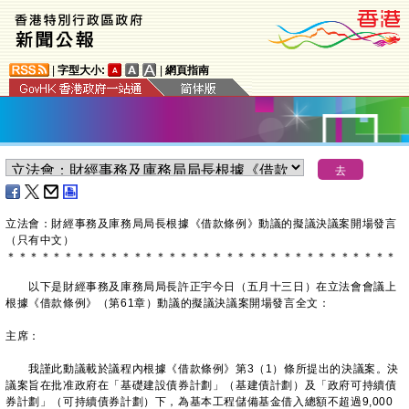
|
字型大小:
|
網頁指南
立法會：財經事務及庫務局局長根據《借款條例》動議的擬議決議案開場發言
（只有中文）
＊
＊
＊
＊
＊
＊
＊
＊
＊
＊
＊
＊
＊
＊
＊
＊
＊
＊
＊
＊
＊
＊
＊
＊
＊
＊
＊
＊
＊
＊
＊
＊
＊
＊
以下是財經事務及庫務局局長許正宇今日（五月十三日）在立法會會議上
根據《借款條例》（第61章）動議的擬議決議案開場發言全文：
主席：
我謹此動議載於議程內根據《借款條例》第3（1）條所提出的決議案。決
議案旨在批准政府在「基礎建設債券計劃」（基建債計劃）及「政府可持續債
券計劃」（可持續債券計劃）下，為基本工程儲備基金借入總額不超過9,000