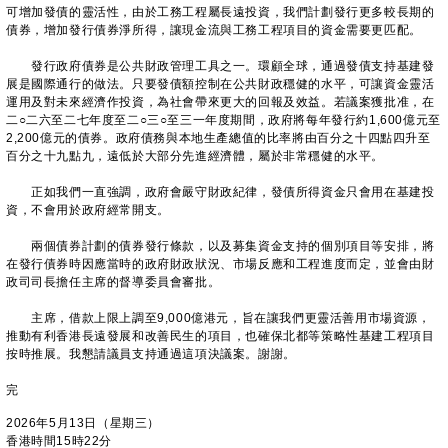
可增加發債的靈活性，由於工務工程屬長遠投資，我們計劃發行更多較長期的
債券，增加發行債券淨所得，讓現金流與工務工程項目的資金需要更匹配。
發行政府債券是公共財政管理工具之一。環顧全球，通過發債支持基建發
展是國際通行的做法。只要發債額控制在公共財政穩健的水平，可讓資金靈活
運用及對未來經濟作投資，為社會帶來更大的回報及效益。若議案獲批准，在
二○二六至二七年度至二○三○至三一年度期間，政府將每年發行約1,600億元至
2,200億元的債券。政府債務與本地生產總值的比率將由百分之十四點四升至
百分之十九點九，遠低於大部分先進經濟體，屬於非常穩健的水平。
正如我們一直強調，政府會嚴守財政紀律，發債所得資金只會用在基建投
資，不會用於政府經常開支。
兩個債券計劃的債券發行條款，以及募集資金支持的個別項目等安排，將
在發行債券時因應當時的政府財政狀況、市場反應和工程進度而定，並會由財
政司司長擔任主席的督導委員會審批。
主席，借款上限上調至9,000億港元，旨在讓我們更靈活善用市場資源，
推動有利香港長遠發展和改善民生的項目，也確保北都等策略性基建工程項目
按時推展。我懇請議員支持通過這項決議案。謝謝。
完
2026年5月13日（星期三）
香港時間15時22分