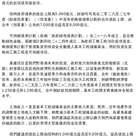
億元的款項或等值款項。
現時政府債券的借款上限為5,000億元，財政司司長在二零二六至二七年
度《財政預算案》（《預算案》）中宣布把兩個債券計劃的合共借款上限，由
去年《預算案》公布的7,000億元提高至9,000億元。
可持續債券計劃（前稱「政府綠色債券計劃」）在二○一八年成立，旨在推
動綠色金融。基建債計劃則在二○二四年成立，為政府工務工程項目提供資金。
兩個債券計劃下發債集資所得資金全數撥入基本工程儲備基金，用於投資合資
格的工務工程及可持續項目。
基建項目是我們對香港未來的投資。政府致力加快推進北部都會區（北
都）的發展以及其他與經濟民生相關的工務工程，以促進經濟增長、創造就
業、吸引人才，並提升長遠競爭力和改善市民的生活質素。去年《施政報告》
宣布，政府未來兩至三年額外預留三百億元加大工程開支，持續帶動經濟發
展。政府在二○二五至二六年度和二○二六至二七年度基本工程開支預算分別約
1,250億元和1,280億元。在中期財政預測期間，基本工程開支將會維持在相若
水平。
土地收入一直是基本工程儲備基金的主要收入來源。然而，近年地產市道
的調整使土地收入大幅下降，相應減少基本工程儲備基金的結餘。為避免基建
發展受土地收入波動所限制，我們建議提高借款上限以擴大我們為基建發展提
供融資的能力，以更好管理大型基建的現金流需要。
我們建議把借款上限由現時的5,000億元提高至9,000億元。提高借款上限