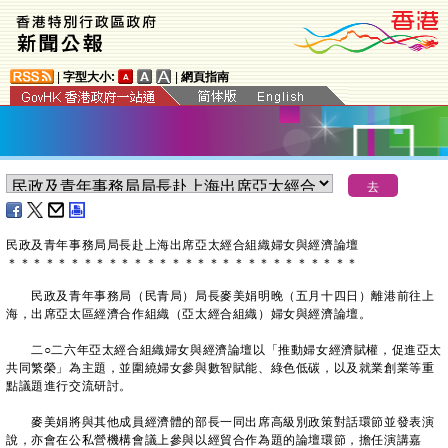
|
字型大小:
|
網頁指南
民政及青年事務局局長赴上海出席亞太經合組織婦女與經濟論壇
＊
＊
＊
＊
＊
＊
＊
＊
＊
＊
＊
＊
＊
＊
＊
＊
＊
＊
＊
＊
＊
＊
＊
＊
＊
＊
＊
＊
民政及青年事務局（民青局）局長麥美娟明晚（五月十四日）離港前往上
海，出席亞太區經濟合作組織（亞太經合組織）婦女與經濟論壇。
二○二六年亞太經合組織婦女與經濟論壇以「推動婦女經濟賦權，促進亞太
共同繁榮」為主題，並圍繞婦女參與數智賦能、綠色低碳，以及就業創業等重
點議題進行交流研討。
麥美娟將與其他成員經濟體的部長一同出席高級別政策對話環節並發表演
說，亦會在公私營機構會議上參與以經貿合作為題的論壇環節，擔任演講嘉