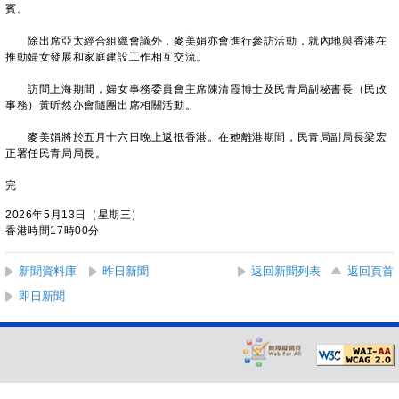
賓。
除出席亞太經合組織會議外，麥美娟亦會進行參訪活動，就內地與香港在
推動婦女發展和家庭建設工作相互交流。
訪問上海期間，婦女事務委員會主席陳清霞博士及民青局副秘書長（民政
事務）黃昕然亦會隨團出席相關活動。
麥美娟將於五月十六日晚上返抵香港。在她離港期間，民青局副局長梁宏
正署任民青局局長。
完
2026年5月13日（星期三）
香港時間17時00分
新聞資料庫
昨日新聞
返回新聞列表
返回頁首
即日新聞