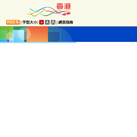
|
字型大小:
|
網頁指南