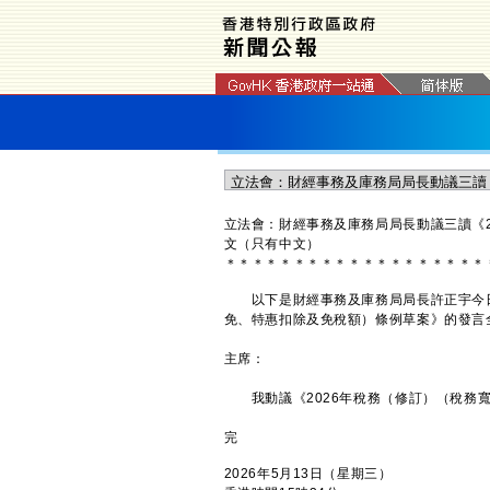
立法會：財經事務及庫務局局長動議三讀《
文（只有中文）
＊
＊
＊
＊
＊
＊
＊
＊
＊
＊
＊
＊
＊
＊
＊
＊
＊
＊
＊
以下是財經事務及庫務局局長許正宇今日（
免、特惠扣除及免稅額）條例草案》的發言
主席：
我動議《2026年稅務（修訂）（稅務寬
完
2026年5月13日（星期三）