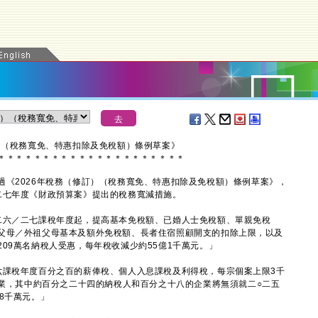
）（稅務寬免、特惠扣除及免稅額）條例草案》
＊
＊
＊
＊
＊
＊
＊
＊
＊
＊
＊
＊
＊
＊
＊
＊
＊
＊
＊
＊
＊
2026年稅務（修訂）（稅務寬免、特惠扣除及免稅額）條例草案》，
二七年度《財政預算案》提出的稅務寬減措施。
六／二七課稅年度起，提高基本免稅額、已婚人士免稅額、單親免稅
父母／外祖父母基本及額外免稅額、長者住宿照顧開支的扣除上限，以及
09萬名納稅人受惠，每年稅收減少約55億1千萬元。」
課稅年度百分之百的薪俸稅、個人入息課稅及利得稅，每宗個案上限3千
企業，其中約百分之二十四的納稅人和百分之十八的企業將無須就二○二五
8千萬元。」