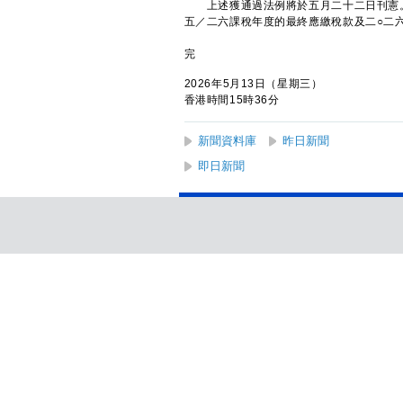
上述獲通過法例將於五月二十二日刊憲。
五／二六課稅年度的最終應繳稅款及二○二
完
2026年5月13日（星期三）
香港時間15時36分
新聞資料庫
昨日新聞
即日新聞