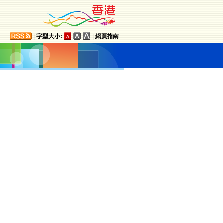
|
字型大小:
|
網頁指南