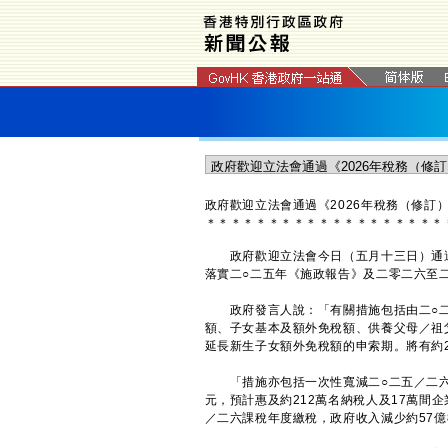
政府歡迎立法會通過《2026年稅務（修訂
＊
＊
＊
＊
＊
＊
＊
＊
＊
＊
＊
＊
＊
＊
＊
＊
＊
＊
＊
政府歡迎立法會今日（五月十三日）通過《
落實二○二五年《施政報告》及二零二六至
政府發言人說：「有關措施包括由二○二
額、子女基本及額外免稅額、供養父母／祖
延長新生子女額外免稅額的申索期。將有約2
「措施亦包括一次性寬減二○二五／二六
元，預計惠及約212萬名納稅人及17萬間
／二六課稅年度繳稅，政府收入減少約57億