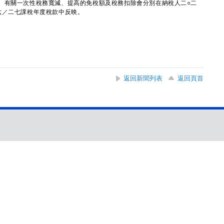
有關一次性稅務寬減、提高的免稅額及稅務扣除會分別在納稅人二○二
六／二七課稅年度稅款中反映。
返回新聞列表
返回頁首