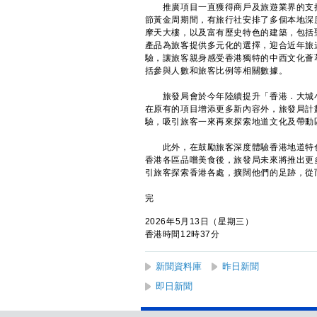
推廣項目一直獲得商戶及旅遊業界的支持
節黃金周期間，有旅行社安排了多個本地深
摩天大樓，以及富有歷史特色的建築，包括
產品為旅客提供多元化的選擇，迎合近年旅
驗，讓旅客親身感受香港獨特的中西文化薈
括參與人數和旅客比例等相關數據。
旅發局會於今年陸續提升「香港．大城小
在原有的項目增添更多新內容外，旅發局計
驗，吸引旅客一來再來探索地道文化及帶動
此外，在鼓勵旅客深度體驗香港地道特色
香港各區品嚐美食後，旅發局未來將推出更
引旅客探索香港各處，擴闊他們的足跡，從
完
2026年5月13日（星期三）
香港時間12時37分
新聞資料庫
昨日新聞
即日新聞