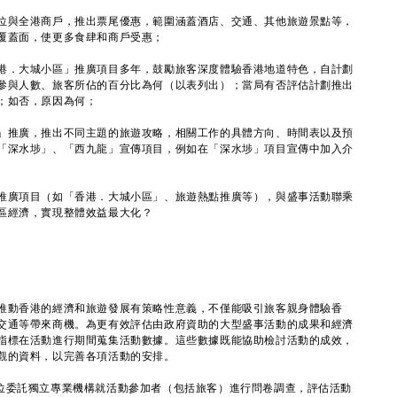
位與全港商戶，推出票尾優惠，範圍涵蓋酒店、交通、其他旅遊景點等，
覆蓋面，使更多食肆和商戶受惠；
港．大城小區」推廣項目多年，鼓勵旅客深度體驗香港地道特色，自計劃
參與人數、旅客所佔的百分比為何（以表列出）；當局有否評估計劃推出
；如否，原因為何；
」推廣，推出不同主題的旅遊攻略，相關工作的具體方向、時間表以及預
「深水埗」、「西九龍」宣傳項目，例如在「深水埗」項目宣傳中加入介
推廣項目（如「香港．大城小區」、旅遊熱點推廣等），與盛事活動聯乘
區經濟，實現整體效益最大化？
動香港的經濟和旅遊發展有策略性意義，不僅能吸引旅客親身體驗香
交通等帶來商機。為更有效評估由政府資助的大型盛事活動的成果和經濟
指標在活動進行期間蒐集活動數據。這些數據既能協助檢討活動的成效，
觀的資料，以完善各項活動的安排。
位委託獨立專業機構就活動參加者（包括旅客）進行問卷調查，評估活動