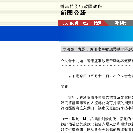
​立法會十九題：善用盛事效應帶動地區經濟
＊
＊
＊
＊
＊
＊
＊
＊
＊
＊
＊
＊
＊
＊
＊
＊
＊
＊
＊
以下是今日（五月十三日）在立法會會議
問題：
近年，香港舉辦多項國際體育及文化的盛
研究將盛事帶來的人流轉化為可持續的消費
為地區經濟注入動力，讓市民更能分享盛事
（一）鑑於「M」品牌計劃優化後，活動的
效評估活動的成效（包括入場人次和經濟效
經濟推廣策略；以及會否將類似的數據收集