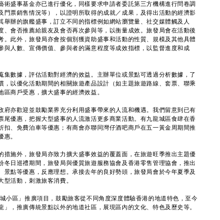
藝術盛事基金亦已進行優化，同樣要求申請者委託第三方機構進行問卷調
及門票銷售情況等），以證明所取得的成就／成果，及得出活動的經濟影
其舉辦的旗艦盛事，訂立不同的指標例如網站瀏覽量、社交媒體觸及人
度、會否推薦給親友及會否再次參與等，以衡量成效。旅發局會在活動後
考。此外，旅發局亦會按個別獲資助盛事和活動的性質、規模及其他具體
參與人數、宣傳價值、參與者的滿意程度等成效指標，以監督進度和成
集數據，評估活動對經濟的效益。主辦單位或景點可透過分析數據，了
慣，以優化活動期間的相關旅遊產品設計（如主題旅遊路線、套票、聯乘
地區商戶受惠，擴大盛事的經濟效益。
政府亦歡迎並鼓勵業界充分利用盛事帶來的人流和機遇。我們留意到已有
票尾優惠，把握大型盛事的人流激活更多商業活動。有九龍城區食肆在香
折扣、免費泊車等優惠；有商會亦聯同灣仔酒吧商戶在五一黃金周期間推
優惠。
措施外，旅發局亦致力擴大盛事效益的覆蓋面，在旅遊旺季推出主題優
紛冬日巡禮期間，旅發局與優質旅遊服務協會及香港零售管理協會，推出
、景點等優惠，反應理想。承接去年的良好勢頭，旅發局會於今年夏季及
大型活動，刺激旅客消費。
大城小區」推廣項目，鼓勵旅客從不同角度深度體驗香港的地道特色，至今
龍」，推廣傳統景點以外的地道社區，展現區內的文化、特色及歷史等。