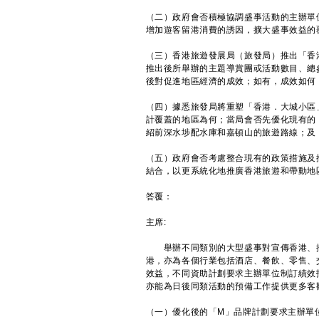
（二）政府會否積極協調盛事活動的主辦單
增加遊客留港消費的誘因，擴大盛事效益的
（三）香港旅遊發展局（旅發局）推出「香
推出後所舉辦的主題導賞團或活動數目、總
後對促進地區經濟的成效；如有，成效如何
（四）據悉旅發局將重塑「香港．大城小區
計覆蓋的地區為何；當局會否先優化現有的
紹前深水埗配水庫和嘉頓山的旅遊路線；及
（五）政府會否考慮整合現有的政策措施及
結合，以更系統化地推廣香港旅遊和帶動地
答覆：
主席:
舉辦不同類別的大型盛事對宣傳香港、推
港，亦為各個行業包括酒店、餐飲、零售、
效益，不同資助計劃要求主辦單位制訂績效
亦能為日後同類活動的預備工作提供更多客
（一）優化後的「M」品牌計劃要求主辦單