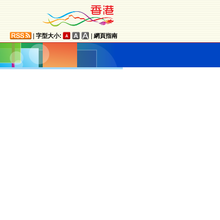
|
字型大小:
|
網頁指南