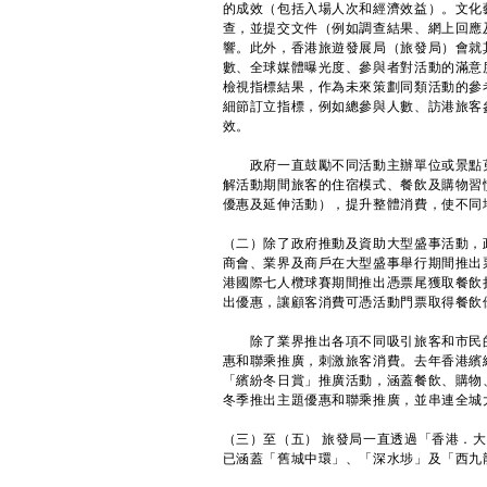
的成效（包括入場人次和經濟效益）。文化
查，並提交文件（例如調查結果、網上回應
響。此外，香港旅遊發展局（旅發局）會就
數、全球媒體曝光度、參與者對活動的滿意
檢視指標結果，作為未來策劃同類活動的參
細節訂立指標，例如總參與人數、訪港旅客
效。
政府一直鼓勵不同活動主辦單位或景點蒐
解活動期間旅客的住宿模式、餐飲及購物習
優惠及延伸活動），提升整體消費，使不同
（二）除了政府推動及資助大型盛事活動，
商會、業界及商戶在大型盛事舉行期間推出
港國際七人欖球賽期間推出憑票尾獲取餐飲
出優惠，讓顧客消費可憑活動門票取得餐飲
除了業界推出各項不同吸引旅客和市民的
惠和聯乘推廣，刺激旅客消費。去年香港繽
「繽紛冬日賞」推廣活動，涵蓋餐飲、購物
冬季推出主題優惠和聯乘推廣，並串連全城
（三）至（五） 旅發局一直透過「香港．
已涵蓋「舊城中環」、「深水埗」及「西九