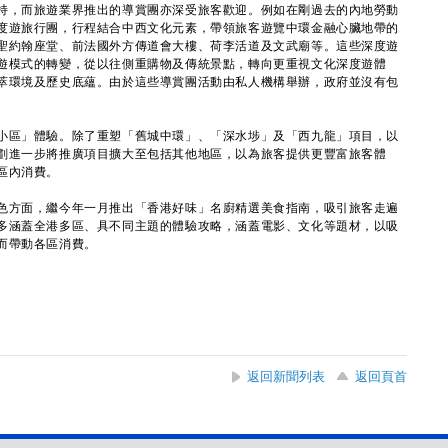
，而旅遊業界推出的導賞團亦深受旅客歡迎。例如在剛過去的內地勞動
度遊旅行團，行程結合中西文化元素，帶領旅客遊覽中環金融心臟地帶的
聖約翰座堂、前法國外方傳道會大樓、荷李活道及文武廟等。這些深度遊
遊模式的轉變，從以往側重購物及傳統景點，轉向更重視文化深度遊體
萃環境及歷史底蘊。由於這些導賞團活動由私人機構舉辦，政府並沒有包
區」體驗。除了重塑「舊城中環」、「深水埗」及「西九龍」項目，以
劃進一步將推廣項目擴大至包括其他地區，以為旅客提供更豐富旅客體
區內消費。
方面，繼今年一月推出「香港好味」名廚精選美食指南，吸引旅客走遍
多涵蓋全港多區、具不同主題的體驗攻略，涵蓋電影、文化等題材，以吸
而帶動各區消費。
返回新聞列表
返回頁首