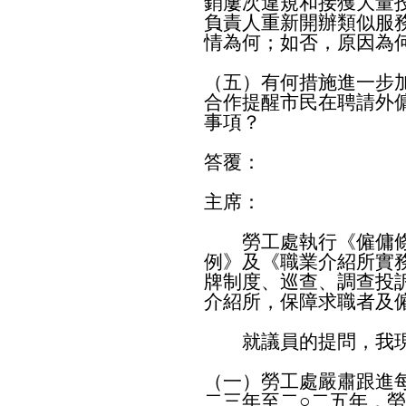
銷屢次違規和接獲大量
負責人重新開辦類似服
情為何；如否，原因為
（五）有何措施進一步
合作提醒市民在聘請外
事項？
答覆：
主席：
勞工處執行《僱傭條例
例》及《職業介紹所實
牌制度、巡查、調查投
介紹所，保障求職者及
就議員的提問，我現
（一）勞工處嚴肅跟進
二三年至二○二五年，