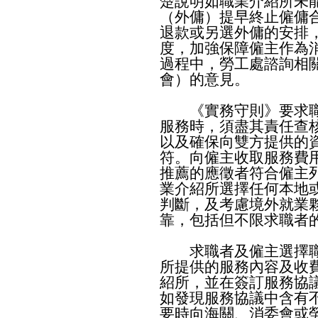
楚說明如職業介紹所未
（外傭）提早終止僱傭
退款或另選外傭的安排
度，加強保障僱主作為
過程中，勞工處諮詢相
會）的意見。
《實務守則》要求職
服務時，須盡其責任查
以及確保向雙方提供的
符。向僱主收取服務費
推薦的應徵者符合僱主
業介紹所選擇任何本地
判斷，及考慮境外就業
靠，包括但不限求職者
求職者及僱主選擇職
所提供的服務內容及收
紹所，並在簽訂服務協
如發現服務協議中含有
要時向海關、消委會或