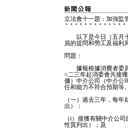
立法會十一題：加強監
＊
＊
＊
＊
＊
＊
＊
＊
＊
＊
＊
＊
＊
以下是今日（五月十
員的提問和勞工及福利
問題：
據報根據消費者委員
○二三年起消委會共接獲
傭）中介公司（中介公
任和能力不符合預期等
（一）過去三年，每年
出）：
（i）接獲有關中介公
性質列出）；及