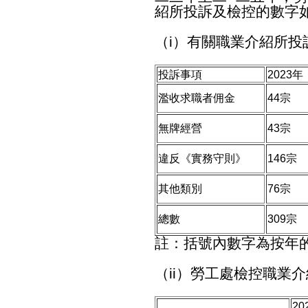
紹所投訴及檢控的數字
（i）有關職業介紹所投
投訴事項
2023年
濫收求職者佣金
44宗
無牌經營
43宗
違反《實務守則》
146宗
其他類別
76宗
總數
309宗
註：括號內數字為按年
（ii）勞工處檢控職業
20