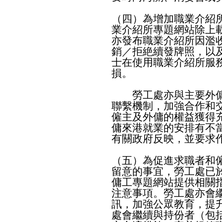
（四）為增加職業介紹
業介紹所專題網站除上
亦發布職業介紹所因濫
銷／拒絶續發牌照，以
士在使用職業介紹所服
損。
勞工處亦與主要外傭
聯繫機制，加強合作和
僱主及外傭的權益獲得
傭來港就業的安排有不
有關政府反映，並要求
（五）為促進求職者和
留意的事宜，勞工處已
傭工專題網站提供相關
注意事項。勞工處亦會
訊，加強公眾教育，提
處會繼續與持份者（包