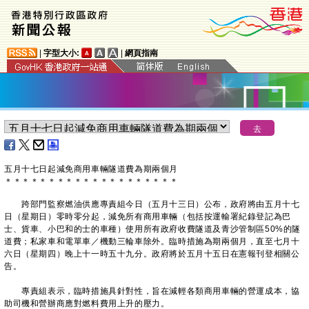
|
字型大小:
|
網頁指南
五月十七日起減免商用車輛隧道費為期兩個月
＊
＊
＊
＊
＊
＊
＊
＊
＊
＊
＊
＊
＊
＊
＊
＊
＊
＊
＊
＊
跨部門監察燃油供應專責組今日（五月十三日）公布，政府將由五月十七
日（星期日）零時零分起，減免所有商用車輛（包括按運輸署紀錄登記為巴
士、貨車、小巴和的士的車種）使用所有政府收費隧道及青沙管制區50%的隧
道費；私家車和電單車／機動三輪車除外。臨時措施為期兩個月，直至七月十
六日（星期四）晚上十一時五十九分。政府將於五月十五日在憲報刊登相關公
告。
專責組表示，臨時措施具針對性，旨在減輕各類商用車輛的營運成本，協
助司機和營辦商應對燃料費用上升的壓力。