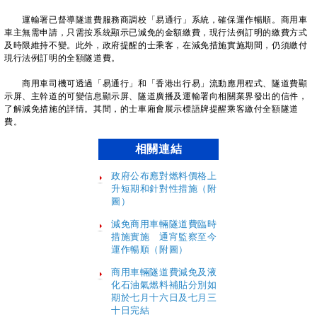
運輸署已督導隧道費服務商調校「易通行」系統，確保運作暢順。商用車
車主無需申請，只需按系統顯示已減免的金額繳費，現行法例訂明的繳費方式
及時限維持不變。此外，政府提醒的士乘客，在減免措施實施期間，仍須繳付
現行法例訂明的全額隧道費。
商用車司機可透過「易通行」和「香港出行易」流動應用程式、隧道費顯
示屏、主幹道的可變信息顯示屏、隧道廣播及運輸署向相關業界發出的信件，
了解減免措施的詳情。其間，的士車廂會展示標語牌提醒乘客繳付全額隧道
費。
相關連結
政府公布應對燃料價格上
升短期和針對性措施（附
圖）
減免商用車輛隧道費臨時
措施實施 通宵監察至今
運作暢順（附圖）
商用車輛隧道費減免及液
化石油氣燃料補貼分別如
期於七月十六日及七月三
十日完結