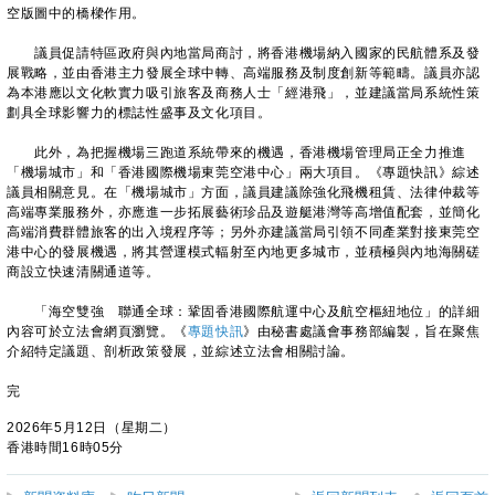
空版圖中的橋樑作用。
議員促請特區政府與內地當局商討，將香港機場納入國家的民航體系及發
展戰略，並由香港主力發展全球中轉、高端服務及制度創新等範疇。議員亦認
為本港應以文化軟實力吸引旅客及商務人士「經港飛」，並建議當局系統性策
劃具全球影響力的標誌性盛事及文化項目。
此外，為把握機場三跑道系統帶來的機遇，香港機場管理局正全力推進
「機場城市」和「香港國際機場東莞空港中心」兩大項目。《專題快訊》綜述
議員相關意見。在「機場城市」方面，議員建議除強化飛機租賃、法律仲裁等
高端專業服務外，亦應進一步拓展藝術珍品及遊艇港灣等高增值配套，並簡化
高端消費群體旅客的出入境程序等；另外亦建議當局引領不同產業對接東莞空
港中心的發展機遇，將其營運模式輻射至內地更多城市，並積極與內地海關磋
商設立快速清關通道等。
「海空雙強 聯通全球：鞏固香港國際航運中心及航空樞紐地位」的詳細
內容可於立法會網頁瀏覽。《
專題快訊
》由秘書處議會事務部編製，旨在聚焦
介紹特定議題、剖析政策發展，並綜述立法會相關討論。
完
2026年5月12日（星期二）
香港時間16時05分