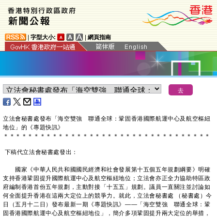
|
字型大小:
|
網頁指南
立法會秘書處發布「海空雙強 聯通全球：鞏固香港國際航運中心及航空樞紐
地位」的《專題快訊》
＊
＊
＊
＊
＊
＊
＊
＊
＊
＊
＊
＊
＊
＊
＊
＊
＊
＊
＊
＊
＊
＊
＊
＊
＊
＊
＊
＊
＊
＊
＊
＊
＊
＊
下稿代立法會秘書處發出：
國家《中華人民共和國國民經濟和社會發展第十五個五年規劃綱要》明確
支持香港鞏固提升國際航運中心及航空樞紐地位；立法會亦正全力協助特區政
府編制香港首份五年規劃，主動對接「十五五」規劃。議員一直關注並討論如
何全面提升香港在這兩大定位上的競爭力。就此，立法會秘書處 （秘書處）今
日（五月十二日）發布最新一期《專題快訊》——「海空雙強 聯通全球：鞏
固香港國際航運中心及航空樞紐地位」，簡介多項鞏固提升兩大定位的舉措，