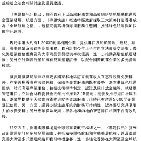
並綜述立法會相關討論及議員建議。
《專題快訊》指出，特區政府正以高端服務業和高效網絡雙軌驅動航運與
空運業發展。航運方面，《專題快訊》概述特區政府採取三大策略打造香港成
為「全球航運之都」，包括完善高增值海運服務生態圈、推進綠色航運與加快
數字化建設。
現時本港大約有1 200家航運相關企業，提供港口及船舶管理、經紀、融
資、海事保險及法律等高端服務。政府計劃今年上半年向立法會提交法案，優
化海運業稅務優惠及為大宗商品貿易提供半稅優惠，進一步推動高增值航運發
展；另外亦計劃容許船舶擁有雙重船籍註冊，以配合國際航運企業的多元營運
模式。
議員建議當局除爭取與更多國家和地區訂立航運收入互惠課稅寬免安排
外，亦要善用香港在法律仲裁、保險等專業服務的既有優勢，為本港綠色航運
提供一站式高端專業服務，包括技術標準制定、認證及碳排放金融等。就發展
智慧港口，立法會財務委員會去年批准撥款2.15億元，開發及推行港口社區系
統，為業界提供全天候實時貨物追蹤等資訊服務，現時已有超過5 000間企業
登記使用。另一方面，議員亦關注該系統的財務可持續性，認為要研究具吸引
力的收費安排；另外應確保系統與世界各地和內地的智慧港口相關平台有效對
接。
航空方面，香港國際機場是全球最重要航空樞紐之一。《專題快訊》臚列
政府當局制訂的多項發展策略，包括積極開拓航點和主動擴展航權；以及繼續
完善大灣區多式聯運網絡和吸引轉機旅客，進一步強化香港在大灣區及全球航