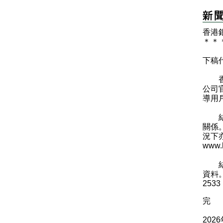
香港
＊
＊
下稿
香港
公司官
導用
結算
關係
況下
www.h
結算
資料
253
完
202