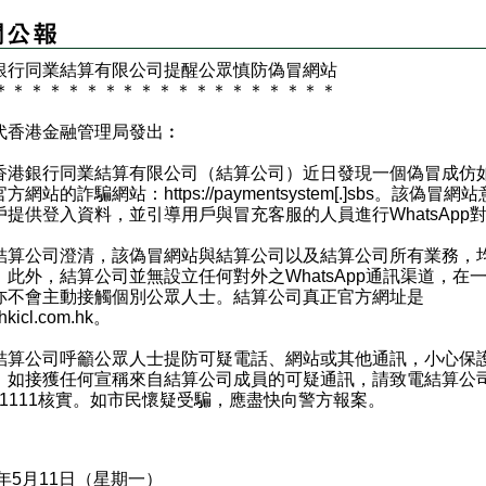
銀行同業結算有限公司提醒公眾慎防偽冒網站
＊
＊
＊
＊
＊
＊
＊
＊
＊
＊
＊
＊
＊
＊
＊
＊
＊
＊
＊
代香港金融管理局發出︰
銀行同業結算有限公司（結算公司）近日發現一個偽冒成仿
方網站的詐騙網站：https://paymentsystem[.]sbs。該偽冒網
戶提供登入資料，並引導用戶與冒充客服的人員進行WhatsApp
公司澄清，該偽冒網站與結算公司以及結算公司所有業務，
。此外，結算公司並無設立任何對外之WhatsApp通訊渠道，在
亦不會主動接觸個別公眾人士。結算公司真正官方網址是
kicl.com.hk
。
公司呼籲公眾⼈⼠提防可疑電話、網站或其他通訊，⼩⼼保
。如接獲任何宣稱來⾃結算公司成員的可疑通訊，請致電結算公
3 1111核實。如市民懷疑受騙，應盡快向警⽅報案。
6年5月11日（星期一）