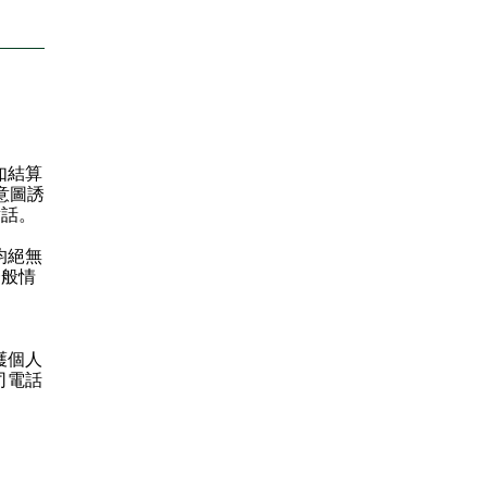
如結算
站意圖誘
對話。
均絕無
一般情
護個⼈
司電話