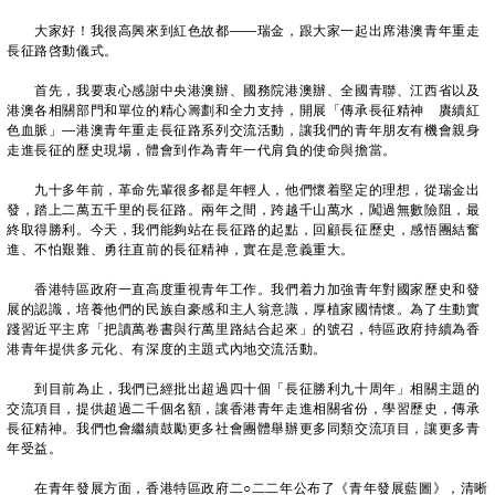
大家好！我很高興來到紅色故都——瑞金，跟大家一起出席港澳青年重走
長征路啓動儀式。
首先，我要衷心感謝中央港澳辦、國務院港澳辦、全國青聯、江西省以及
港澳各相關部門和單位的精心籌劃和全力支持，開展「傳承長征精神 賡續紅
色血脈」—港澳青年重走長征路系列交流活動，讓我們的青年朋友有機會親身
走進長征的歷史現場，體會到作為青年一代肩負的使命與擔當。
九十多年前，革命先輩很多都是年輕人，他們懷着堅定的理想，從瑞金出
發，踏上二萬五千里的長征路。兩年之間，跨越千山萬水，闖過無數險阻，最
終取得勝利。今天，我們能夠站在長征路的起點，回顧長征歷史，感悟團結奮
進、不怕艱難、勇往直前的長征精神，實在是意義重大。
香港特區政府一直高度重視青年工作。我們着力加強青年對國家歷史和發
展的認識，培養他們的民族自豪感和主人翁意識，厚植家國情懷。為了生動實
踐習近平主席「把讀萬卷書與行萬里路結合起來」的號召，特區政府持續為香
港青年提供多元化、有深度的主題式內地交流活動。
到目前為止，我們已經批出超過四十個「長征勝利九十周年」相關主題的
交流項目，提供超過二千個名額，讓香港青年走進相關省份，學習歷史，傳承
長征精神。我們也會繼續鼓勵更多社會團體舉辦更多同類交流項目，讓更多青
年受益。
在青年發展方面，香港特區政府二○二二年公布了《青年發展藍圖》，清晰