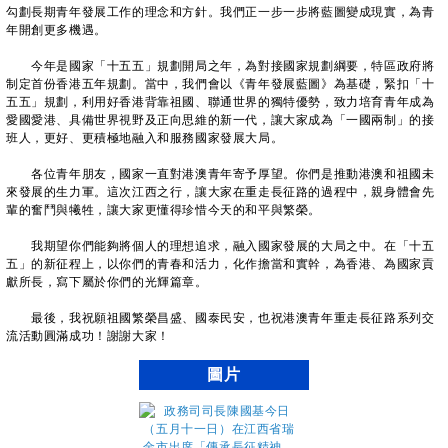
勾劃長期青年發展工作的理念和方針。我們正一步一步將藍圖變成現實，為青
年開創更多機遇。
今年是國家「十五五」規劃開局之年，為對接國家規劃綱要，特區政府將
制定首份香港五年規劃。當中，我們會以《青年發展藍圖》為基礎，緊扣「十
五五」規劃，利用好香港背靠祖國、聯通世界的獨特優勢，致力培育青年成為
愛國愛港、具備世界視野及正向思維的新一代，讓大家成為「一國兩制」的接
班人，更好、更積極地融入和服務國家發展大局。
各位青年朋友，國家一直對港澳青年寄予厚望。你們是推動港澳和祖國未
來發展的生力軍。這次江西之行，讓大家在重走長征路的過程中，親身體會先
輩的奮鬥與犧牲，讓大家更懂得珍惜今天的和平與繁榮。
我期望你們能夠將個人的理想追求，融入國家發展的大局之中。在「十五
五」的新征程上，以你們的青春和活力，化作擔當和實幹，為香港、為國家貢
獻所長，寫下屬於你們的光輝篇章。
最後，我祝願祖國繁榮昌盛、國泰民安，也祝港澳青年重走長征路系列交
流活動圓滿成功！謝謝大家！
圖片