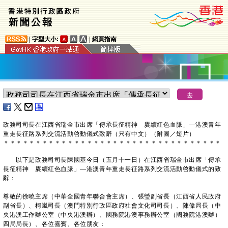
|
字型大小:
|
網頁指南
政務司司長在江西省瑞金市出席「傳承長征精神 賡續紅色血脈」—港澳青年
重走長征路系列交流活動啓動儀式致辭（只有中文）（附圖／短片）
＊
＊
＊
＊
＊
＊
＊
＊
＊
＊
＊
＊
＊
＊
＊
＊
＊
＊
＊
＊
＊
＊
＊
＊
＊
＊
＊
＊
＊
＊
＊
＊
＊
＊
以下是政務司司長陳國基今日（五月十一日）在江西省瑞金市出席「傳承
長征精神 賡續紅色血脈」—港澳青年重走長征路系列交流活動啓動儀式的致
辭：
尊敬的徐曉主席（中華全國青年聯合會主席）、張瑩副省長（江西省人民政府
副省長）、柯嵐司長（澳門特別行政區政府社會文化司司長）、陳偉局長（中
央港澳工作辦公室（中央港澳辦）、國務院港澳事務辦公室（國務院港澳辦）
四局局長）、各位嘉賓、各位朋友：