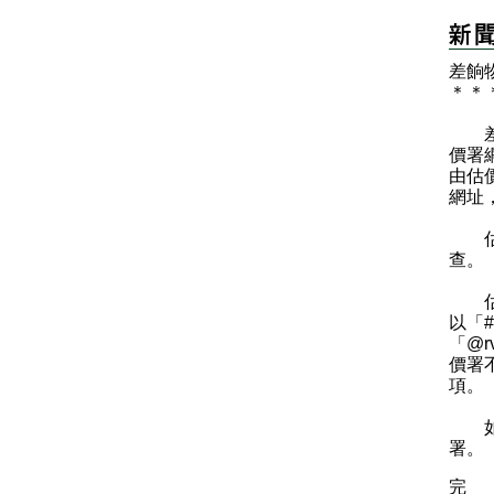
​差
＊
＊
差餉
價署網站
由估
網址
估價
查。
估價
以「
「@r
價署
項。
如有
署。
完