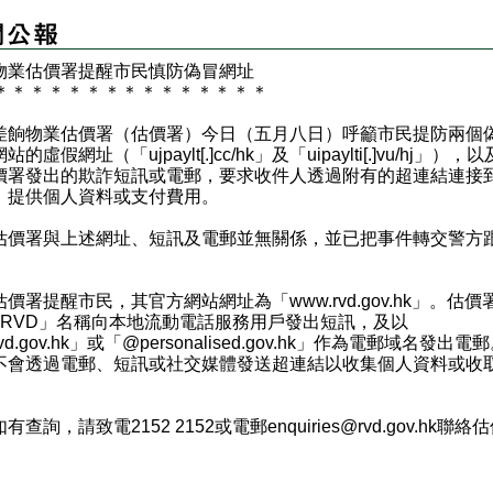
餉物業估價署提醒市民慎防偽冒網址
＊
＊
＊
＊
＊
＊
＊
＊
＊
＊
＊
＊
＊
＊
＊
物業估價署（估價署）今日（五月八日）呼籲市民提防兩個
的虛假網址（「ujpaylt[.]cc/hk」及「uipaylti[.]vu/hj」），
價署發出的欺詐短訊或電郵，要求收件人透過附有的超連結連接
，提供個人資料或支付費用。
署與上述網址、短訊及電郵並無關係，並已把事件轉交警方
署提醒市民，其官方網站網址為「
www.rvd.gov.hk
」。估價
#RVD」名稱向本地流動電話服務用戶發出短訊，及以
vd.gov.hk」或「@personalised.gov.hk」作為電郵域名發出電
不會透過電郵、短訊或社交媒體發送超連結以收集個人資料或收
查詢，請致電2152 2152或電郵
enquiries@rvd.gov.hk
聯絡估