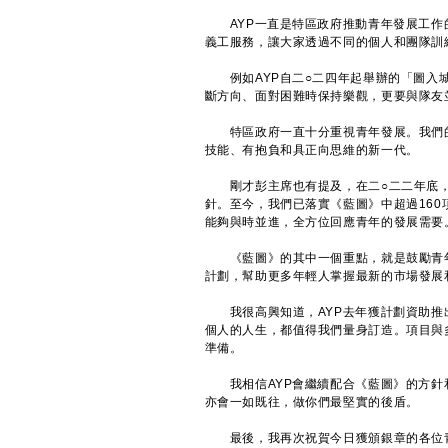
AYP一直是特區政府推動青年發展工作
義工服務，讓大家透過不同的個人和團隊訓
例如AYP自二○二四年起舉辦的「圖入城
斷方向、面對困難時保持樂觀，更要與隊友
特區政府一直十分重視青年發展。我們的
技能、有抱負和具正向思維的新一代。
剛才彭主席也有提及，在二○二二年底，
針。至今，我們已落實《藍圖》中超過160
能夠與時並進，全方位回應青年的發展需要
《藍圖》的其中一個重點，就是鼓勵青年
計劃，幫助更多年輕人掌握最新的市場發展
我很高興知道，AYP去年獲計劃資助推
個人的人生，都值得我們量身訂造。項目與
準備。
我相信AYP會繼續配合《藍圖》的方針
亦會一如既往，做你們最堅實的後盾。
最後，我再次祝賀今日獲頒銀章的各位青