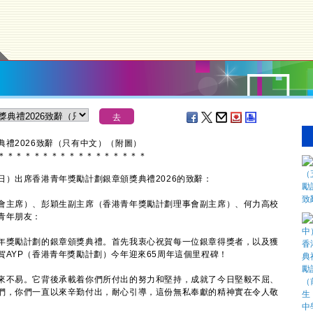
禮2026致辭（只有中文）（附圖）
＊
＊
＊
＊
＊
＊
＊
＊
＊
＊
＊
＊
＊
＊
＊
＊
＊
出席香港青年獎勵計劃銀章頒獎典禮2026的致辭：
會主席）、彭穎生副主席（香港青年獎勵計劃理事會副主席）、何力高校
青年朋友：
獎勵計劃的銀章頒獎典禮。首先我衷心祝賀每一位銀章得獎者，以及獲
AYP（香港青年獎勵計劃）今年迎來65周年這個里程碑！
不易。它背後承載着你們所付出的努力和堅持，成就了今日堅毅不屈、
們，你們一直以來辛勤付出，耐心引導，這份無私奉獻的精神實在令人敬