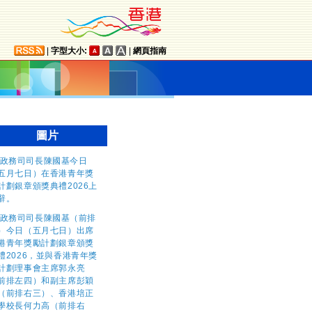
|
字型大小:
|
網頁指南
圖片