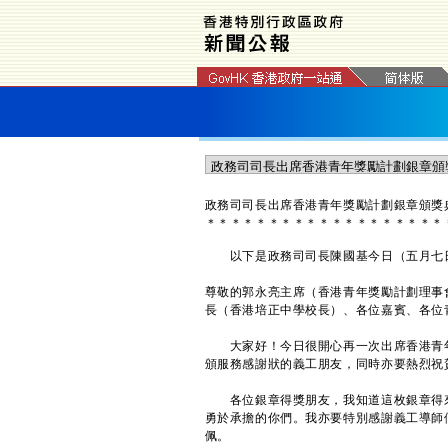
政務司司長出席香港青年獎勵計劃銀章頒獎典
＊
＊
＊
＊
＊
＊
＊
＊
＊
＊
＊
＊
＊
＊
＊
＊
＊
＊
＊
以下是政務司司長陳國基今日（五月七日）
尊敬的郭永亮主席（香港青年獎勵計劃理事
長（香港培正中學校長）、各位嘉賓、各位
大家好！今日很開心再一次出席香港青年
頒服務感謝狀的義工朋友，同時亦要熱烈祝賀
各位銀章得獎朋友，我知道這枚銀章得來
勇於承擔的你們。我亦要特別感謝義工導師
佩。