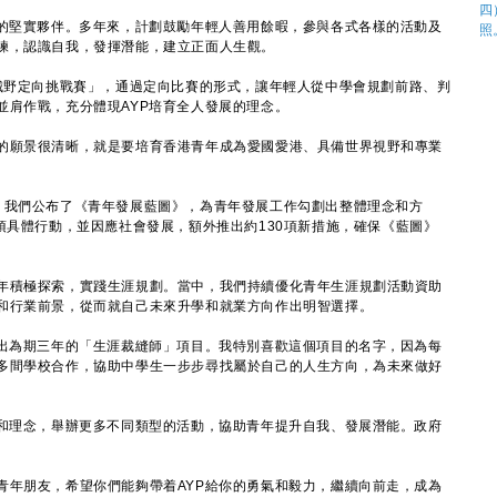
的堅實夥伴。多年來，計劃鼓勵年輕人善用餘暇，參與各式各樣的活動及
練，認識自我，發揮潛能，建立正面人生觀。
野定向挑戰賽」，通過定向比賽的形式，讓年輕人從中學會規劃前路、判
並肩作戰，充分體現AYP培育全人發展的理念。
願景很清晰，就是要培育香港青年成為愛國愛港、具備世界視野和專業
我們公布了《青年發展藍圖》，為青年發展工作勾劃出整體理念和方
項具體行動，並因應社會發展，額外推出約130項新措施，確保《藍圖》
。
積極探索，實踐生涯規劃。當中，我們持續優化青年生涯規劃活動資助
和行業前景，從而就自己未來升學和就業方向作出明智選擇。
出為期三年的「生涯裁縫師」項目。我特別喜歡這個項目的名字，因為每
多間學校合作，協助中學生一步步尋找屬於自己的人生方向，為未來做好
和理念，舉辦更多不同類型的活動，協助青年提升自我、發展潛能。政府
年朋友，希望你們能夠帶着AYP給你的勇氣和毅力，繼續向前走，成為