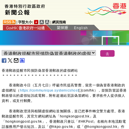
|
字型大小:
|
網頁指南
香港郵政提醒市民慎防偽冒香港郵政的虛假網站
＊
＊
＊
＊
＊
＊
＊
＊
＊
＊
＊
＊
＊
＊
＊
＊
＊
＊
＊
＊
＊
香港郵政今日（五月七日）呼籲市民提高警覺，留意一個偽冒香港郵政的
虛假網址（
https://communique.systemicshost
[.]com/hk），並慎防冒認香港
郵政發出的虛假短訊或電郵，附有超連結至該偽冒網站，要求收件人提供個人
資料，或支付郵費。
香港郵政澄清與相關虛假網站並無關係，並已把事件轉交警方處理。香港
郵政提醒市民，其官方網站網址為「hongkongpost.hk」及
「hongkongpost.gov.hk」。香港郵政只會以「#HKPost」名稱向本地流動電
話服務用戶發出短訊，及以「@hkpo.gov.hk」或「@hongkongpost.hk」作