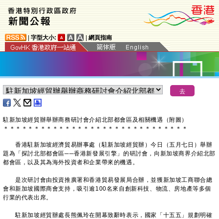
|
字型大小:
|
網頁指南
​駐新加坡經貿辦舉辦商務研討會介紹北部都會區及相關機遇（附圖）
＊
＊
＊
＊
＊
＊
＊
＊
＊
＊
＊
＊
＊
＊
＊
＊
＊
＊
＊
＊
＊
＊
＊
＊
＊
＊
＊
＊
＊
＊
香港駐新加坡經濟貿易辦事處（駐新加坡經貿辦）今日（五月七日）舉辦
題為「探討北部都會區──香港新發展引擎」的研討會，向新加坡商界介紹北部
都會區，以及其為海外投資者和企業帶來的機遇。
是次研討會由投資推廣署和香港貿易發展局合辦，並獲新加坡工商聯合總
會和新加坡國際商會支持，吸引逾100名來自創新科技、物流、房地產等多個
行業的代表出席。
駐新加坡經貿辦處長熊佩玲在開幕致辭時表示，國家「十五五」規劃明確