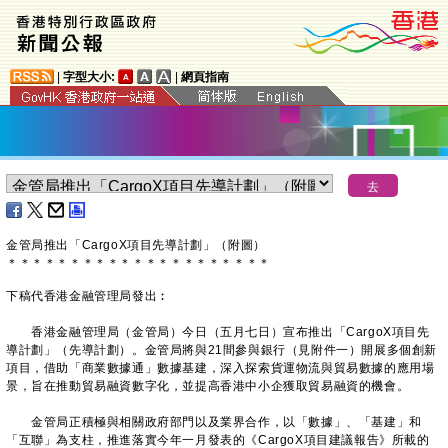
|
字型大小:
|
網頁指南
​金管局推出「CargoX項目先導計劃」（附圖）
＊
＊
＊
＊
＊
＊
＊
＊
＊
＊
＊
＊
＊
＊
＊
＊
＊
＊
＊
＊
＊
下稿代香港金融管理局發出︰
香港金融管理局（金管局）今日（五月七日）宣布推出「CargoX項目先
導計劃」（先導計劃）。金管局將與21間參與銀行（見附件一）開展多個創新
項目，借助「商業數據通」數據基建，深入探索貨運物流與貿易數據的應用場
景，旨在推動貿易融資數字化，並提高香港中小企獲取貿易融資的機會。
金管局正積極與相關政府部門以及業界合作，以「數據」、「基建」和
「互聯」為支柱，推進落實今年一月發表的《CargoX項目建議報告》所載的