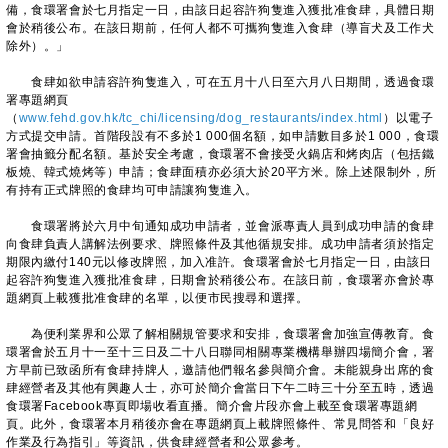
備，食環署會於七月指定一日，由該日起容許狗隻進入獲批准食肆，具體日期
會於稍後公布。在該日期前，任何人都不可攜狗隻進入食肆（導盲犬及工作犬
除外）。」
食肆如欲申請容許狗隻進入，可在五月十八日至六月八日期間，透過食環
署專題網頁
（
www.fehd.gov.hk/tc_chi/licensing/dog_restaurants/index.html
）以電子
方式提交申請。首階段設有不多於1 000個名額，如申請數目多於1 000，食環
署會抽籤分配名額。基於安全考慮，食環署不會接受火鍋店和烤肉店（包括鐵
板燒、韓式燒烤等）申請；食肆面積亦必須大於20平方米。除上述限制外，所
有持有正式牌照的食肆均可申請讓狗隻進入。
食環署將於六月中旬通知成功申請者，並會派專責人員到成功申請的食肆
向食肆負責人講解法例要求、牌照條件及其他循規安排。成功申請者須於指定
期限內繳付140元以修改牌照，加入准許。食環署會於七月指定一日，由該日
起容許狗隻進入獲批准食肆，日期會於稍後公布。在該日前，食環署亦會於專
題網頁上載獲批准食肆的名單，以便市民搜尋和選擇。
為便利業界和公眾了解相關規管要求和安排，食環署會加強宣傳教育。食
環署會於五月十一至十三日及二十八日聯同相關專業機構舉辦四場簡介會，署
方早前已致函所有食肆持牌人，邀請他們報名參與簡介會。未能親身出席的食
肆經營者及其他有興趣人士，亦可於簡介會當日下午二時三十分至五時，透過
食環署Facebook專頁即場收看直播。簡介會片段亦會上載至食環署專題網
頁。此外，食環署本月稍後亦會在專題網頁上載牌照條件、常見問答和「良好
作業及行為指引」等資訊，供食肆經營者和公眾參考。