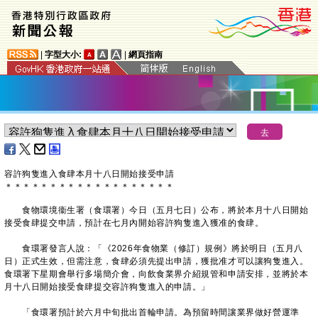
|
字型大小:
|
網頁指南
容許狗隻進入食肆本月十八日開始接受申請
＊
＊
＊
＊
＊
＊
＊
＊
＊
＊
＊
＊
＊
＊
＊
＊
＊
＊
＊
食物環境衞生署（食環署）今日（五月七日）公布，將於本月十八日開始
接受食肆提交申請，預計在七月內開始容許狗隻進入獲准的食肆。
食環署發言人說：「《2026年食物業（修訂）規例》將於明日（五月八
日）正式生效，但需注意，食肆必須先提出申請，獲批准才可以讓狗隻進入。
食環署下星期會舉行多場簡介會，向飲食業界介紹規管和申請安排，並將於本
月十八日開始接受食肆提交容許狗隻進入的申請。」
「食環署預計於六月中旬批出首輪申請。為預留時間讓業界做好營運準