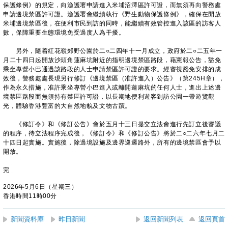
保護條例》的規定，向漁護署申請進入米埔沼澤區許可證，而無須再向警務處
申請邊境禁區許可證。漁護署會繼續執行《野生動物保護條例》，確保在開放
米埔邊境禁區後，在便利市民到訪的同時，能繼續有效管控進入該區的訪客人
數，保障重要生態環境免受過度人為干擾。
另外，隨着紅花嶺郊野公園於二○二四年十一月成立，政府於二○二五年一
月二十四日起開放沙頭角蓮麻坑附近的指明邊境禁區路段，藉憲報公告，豁免
乘坐專營小巴通過該路段的人士申請禁區許可證的要求。經審視豁免安排的成
效後，警務處處長現另行修訂《邊境禁區（准許進入）公告》（第245H章），
作為永久措施，准許乘坐專營小巴進入或離開蓮麻坑的任何人士，進出上述邊
境禁區路段而無須持有禁區許可證，以長期地便利遊客到訪公園一帶遊覽觀
光，體驗香港豐富的大自然地貌及文物古蹟。
《修訂令》和《修訂公告》會於五月十三日提交立法會進行先訂立後審議
的程序，待立法程序完成後，《修訂令》和《修訂公告》將於二○二六年七月二
十四日起實施。實施後，除過境設施及邊界巡邏路外，所有的邊境禁區會予以
開放。
完
2026年5月6日（星期三）
香港時間11時00分
新聞資料庫
昨日新聞
返回新聞列表
返回頁首