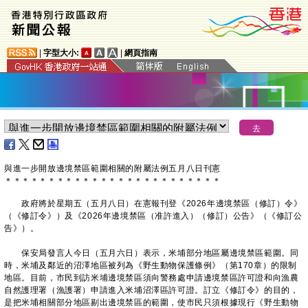
|
字型大小:
|
網頁指南
與進一步開放邊境禁區範圍相關的附屬法例五月八日刊憲
＊
＊
＊
＊
＊
＊
＊
＊
＊
＊
＊
＊
＊
＊
＊
＊
＊
＊
＊
＊
＊
＊
＊
＊
＊
政府將於星期五（五月八日）在憲報刊登《2026年邊境禁區（修訂）令》
（《修訂令》）及《2026年邊境禁區（准許進入）（修訂）公告》（《修訂公
告》）。
保安局發言人今日（五月六日）表示，米埔部分地區屬邊境禁區範圍。同
時，米埔及鄰近的沼澤地區被列為《野生動物保護條例》（第170章）的限制
地區。目前，市民到訪米埔邊境禁區須向警務處申請邊境禁區許可證和向漁農
自然護理署（漁護署）申請進入米埔沼澤區許可證。訂立《修訂令》的目的，
是把米埔相關部分地區剔出邊境禁區的範圍，使市民只須根據現行《野生動物