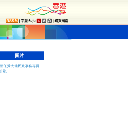
|
字型大小:
|
網頁指南
圖片