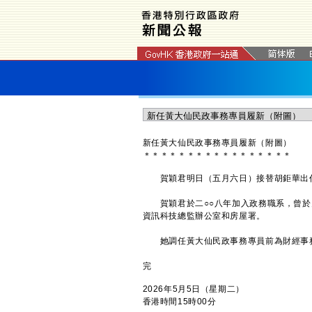
新任黃大仙民政事務專員履新（附圖）
＊
＊
＊
＊
＊
＊
＊
＊
＊
＊
＊
＊
＊
＊
＊
＊
＊
賀穎君明日（五月六日）接替胡鉅華出任
賀穎君於二○○八年加入政務職系，曾於
資訊科技總監辦公室和房屋署。
她調任黃大仙民政事務專員前為財經事務
完
2026年5月5日（星期二）
香港時間15時00分