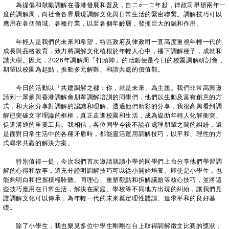
為提倡和鼓勵調解在香港發展和普及，自二○一二年起，律政司舉辦兩年一
度的調解周，向社會各界展現調解文化與日常生活的緊密聯繫。調解技巧可以
應用在各個領域、各種行業，以至各個年齡層，發揮巨大的融和作用。
年輕人是我們的未來和希望，特區政府及律政司一直高度重視年輕一代的
成長與品格教育，致力將調解文化植根於年輕人心中，播下調解種子，成就和
諧大樹。因此，2026年調解周「打頭陣」的活動便是今日的校園調解研討會，
期望以校園為起點，推動多元解難、和諧共處的價值觀。
今日的活動以「共建調解之都：你，就是未來」為主題。我們非常高興邀
請到一眾參與香港調解會朋輩調解培訓的同學們，他們以生動及富有創意的方
式，和大家分享對調解的認識和理解。透過他們精彩的分享，我很高興看到調
解已突破文字理論的框框，真正走進校園和生活，成為協助年輕人化解衝突、
促進溝通的重要工具。我相信，各位同學今後不論在處理朋輩之間的糾紛，還
是面對日常生活中的各種矛盾時，都能靈活運用調解技巧，以平和、理性的方
式尋求共贏的解決方案。
特別值得一提，今次我們首次邀請就讀小學的同學們上台分享他們學習調
解的心得和故事，這充分證明調解技巧可以從小開始培養。即使是小學生，也
能夠明白和把握積極聆聽、同理心、重塑觀點和拆解議題等核心技巧，並將這
些技巧應用在日常生活，解決在家庭、學校等不同地方出現的糾紛，讓我們見
證調解文化可以傳承，為年輕一代的未來奠定理性體諒、追求平和的良好基
礎。
除了小學生，我也樂見多位中學生剛剛在台上取得調解徵文比賽的獎狀，