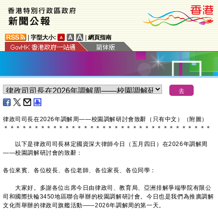
|
字型大小:
|
網頁指南
​律政司司長在2026年調解周——校園調解研討會致辭（只有中文）（附圖）
＊
＊
＊
＊
＊
＊
＊
＊
＊
＊
＊
＊
＊
＊
＊
＊
＊
＊
＊
＊
＊
＊
＊
＊
＊
＊
＊
＊
＊
＊
＊
＊
＊
＊
以下是律政司司長林定國資深大律師今日（五月四日）在2026年調解周
——校園調解研討會的致辭：
各位來賓、各位校長、各位老師、各位家長、各位同學：
大家好。多謝各位出席今日由律政司、教育局、亞洲排解爭端學院有限公
司和國際扶輪3450地區聯合舉辦的校園調解研討會。今日也是我們為推廣調解
文化而舉辦的律政司旗艦活動——2026年調解周的第一天。