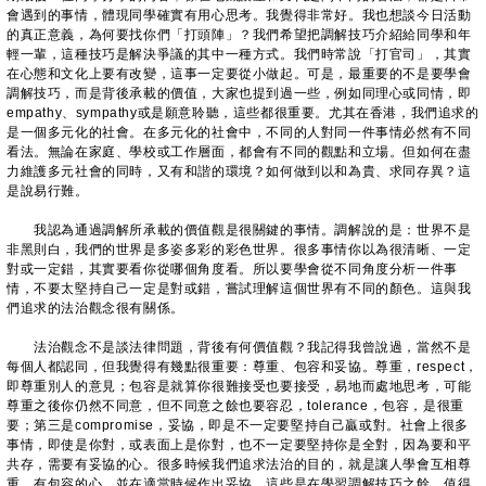
會遇到的事情，體現同學確實有用心思考。我覺得非常好。我也想談今日活動
的真正意義，為何要找你們「打頭陣」？我們希望把調解技巧介紹給同學和年
輕一輩，這種技巧是解決爭議的其中一種方式。我們時常說「打官司」，其實
在心態和文化上要有改變，這事一定要從小做起。可是，最重要的不是要學會
調解技巧，而是背後承載的價值，大家也提到過一些，例如同理心或同情，即
empathy、sympathy或是願意聆聽，這些都很重要。尤其在香港，我們追求的
是一個多元化的社會。在多元化的社會中，不同的人對同一件事情必然有不同
看法。無論在家庭、學校或工作層面，都會有不同的觀點和立場。但如何在盡
力維護多元社會的同時，又有和諧的環境？如何做到以和為貴、求同存異？這
是說易行難。
我認為通過調解所承載的價值觀是很關鍵的事情。調解說的是：世界不是
非黑則白，我們的世界是多姿多彩的彩色世界。很多事情你以為很清晰、一定
對或一定錯，其實要看你從哪個角度看。所以要學會從不同角度分析一件事
情，不要太堅持自己一定是對或錯，嘗試理解這個世界有不同的顏色。這與我
們追求的法治觀念很有關係。
法治觀念不是談法律問題，背後有何價值觀？我記得我曾說過，當然不是
每個人都認同，但我覺得有幾點很重要：尊重、包容和妥協。尊重，respect，
即尊重別人的意見；包容是就算你很難接受也要接受，易地而處地思考，可能
尊重之後你仍然不同意，但不同意之餘也要容忍，tolerance，包容，是很重
要；第三是compromise，妥協，即是不一定要堅持自己贏或對。社會上很多
事情，即使是你對，或表面上是你對，也不一定要堅持你是全對，因為要和平
共存，需要有妥協的心。很多時候我們追求法治的目的，就是讓人學會互相尊
重、有包容的心，並在適當時候作出妥協。這些是在學習調解技巧之餘，值得