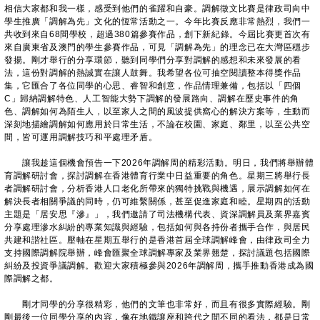
相信大家都和我一樣，感受到他們的雀躍和自豪。調解徵文比賽是律政司向中
學生推廣「調解為先」文化的恆常活動之一。今年比賽反應非常熱烈，我們一
共收到來自68間學校，超過380篇參賽作品，創下新紀錄。今屆比賽更首次有
來自廣東省及澳門的學生參賽作品，可見「調解為先」的理念已在大灣區穩步
發揚。剛才舉行的分享環節，聽到同學們分享對調解的感想和未來發展的看
法，這份對調解的熱誠實在讓人鼓舞。我希望各位可抽空閱讀整本得獎作品
集，它匯合了各位同學的心思、睿智和創意，作品情理兼備，包括以「四個
C」歸納調解特色、人工智能大勢下調解的發展路向、調解在歷史事件的角
色、調解如何為陌生人，以至家人之間的風波提供窩心的解決方案等，生動而
深刻地描繪調解如何應用於日常生活，不論在校園、家庭、鄰里，以至公共空
間，皆可運用調解技巧和平處理矛盾。
讓我趁這個機會預告一下2026年調解周的精彩活動。明日，我們將舉辦體
育調解研討會，探討調解在香港體育行業中日益重要的角色。星期三將舉行長
者調解研討會，分析香港人口老化所帶來的獨特挑戰與機遇，展示調解如何在
解決長者相關爭議的同時，仍可維繫關係，甚至促進家庭和睦。星期四的活動
主題是「居安思『滲』」，我們邀請了司法機構代表、資深調解員及業界嘉賓
分享處理滲水糾紛的專業知識與經驗，包括如何與各持份者攜手合作，與居民
共建和諧社區。壓軸在星期五舉行的是香港首屆全球調解峰會，由律政司全力
支持國際調解院舉辦，峰會匯聚全球調解專家及業界翹楚，探討議題包括國際
糾紛及投資爭議調解。歡迎大家積極參與2026年調解周，攜手推動香港成為國
際調解之都。
剛才同學的分享很精彩，他們的文筆也非常好，而且有很多實際經驗。剛
剛最後一位同學分享的內容，像在地鐵讓座和跨代之間不同的看法，都是日常