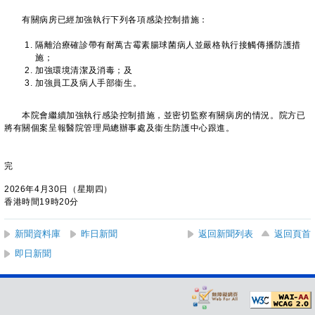
有關病房已經加強執行下列各項感染控制措施：
隔離治療確診帶有耐萬古霉素腸球菌病人並嚴格執行接觸傳播防護措
施；
加強環境清潔及消毒；及
加強員工及病人手部衞生。
本院會繼續加強執行感染控制措施，並密切監察有關病房的情況。院方已
將有關個案呈報醫院管理局總辦事處及衞生防護中心跟進。
完
2026年4月30日（星期四）
香港時間19時20分
新聞資料庫
昨日新聞
返回新聞列表
返回頁首
即日新聞