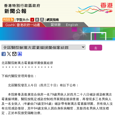
|
字型大小:
|
網頁指南
北區醫院耐萬古霉素腸球菌個案組群
＊
＊
＊
＊
＊
＊
＊
＊
＊
＊
＊
＊
＊
＊
＊
＊
下稿代​醫院管理局發出：
北區醫院發言人今日（四月三十日）有以下公布︰
本院療養及復康混合病房一名79歲男病人於四月二十八日確診感染耐萬古
霉素腸球菌。醫院按既定感染控制程序展開追蹤篩查後，再發現多三名男病人
及一名女病人（年齡由74歲至94歲）確診帶有耐萬古霉素腸球菌。所有病人沒
有出現感染徵狀，其中94歲女病人因自身疾病離世，其餘四名男病人情況穩
定，正於本院接受隔離治療。