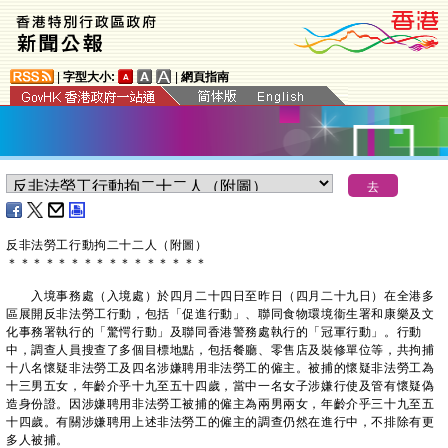
|
字型大小:
|
網頁指南
反非法勞工行動拘二十二人（附圖）
＊
＊
＊
＊
＊
＊
＊
＊
＊
＊
＊
＊
＊
＊
＊
＊
入境事務處（入境處）於四月二十四日至昨日（四月二十九日）在全港多
區展開反非法勞工行動，包括「促進行動」、聯同食物環境衞生署和康樂及文
化事務署執行的「驚愕行動」及聯同香港警務處執行的「冠軍行動」。行動
中，調查人員搜查了多個目標地點，包括餐廳、零售店及裝修單位等，共拘捕
十八名懷疑非法勞工及四名涉嫌聘用非法勞工的僱主。被捕的懷疑非法勞工為
十三男五女，年齡介乎十九至五十四歲，當中一名女子涉嫌行使及管有懷疑偽
造身份證。因涉嫌聘用非法勞工被捕的僱主為兩男兩女，年齡介乎三十九至五
十四歲。有關涉嫌聘用上述非法勞工的僱主的調查仍然在進行中，不排除有更
多人被捕。