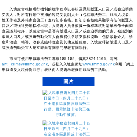
入境處會根據現行機制的標準程序以審核及識別販運人口及／或強迫勞動
受害人，對所有行動中被捕的容易受剝削人士（包括非法勞工、非法入境者、
性工作者及外籍家庭傭工）進行初步審核。如初步審核結果顯示有任何販運人
口及／或強迫勞動指標出現，入境處人員會依據一份標準核對清單再作全面調
查及識別程序，以確定當中是否有販運人口及／或強迫勞動的元素。被識別的
販運人口及／或強迫勞動受害人會獲提供各項支援和協助，包括緊急介入、診
症和治療、輔導、收容或臨時住宿及其他支援服務。入境處呼籲販運人口及／
或強迫勞動受害人應立即向有關部門舉報有關罪行。
市民可使用舉報非法勞工專線185 185、傳真2824 1166、電郵
anti_crime@immd.gov.hk
、或登入入境處網址
www.immd.gov.hk
利用「網上
舉報違反入境條例罪行」表格向入境處舉報僱用非法勞工活動。
圖片