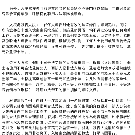
另外，入境處亦聯同旅遊業監管局派員到各區熱門旅遊景點，向市民及旅
客派發宣傳單張，呼籲切勿聘用非法領隊或導遊。
入境處發言人說：「任何人違反對他有效的逗留條件，即屬犯罪。同時，
所有旅客在未獲入境處處長批准前，無論受薪與否，均不得在港從事任何僱傭
工作。違例者會遭檢控，一經定罪，最高刑罰為罰款五萬元及監禁兩年。協助
及教唆他人違反逗留條件者同罪。根據現行法例，任何人士使用或管有偽造身
份證或他人身份證乃屬違法，違者可被檢控，一經定罪，最高可被判罰款十萬
元及監禁十年。」
發言人強調，僱用不可合法受僱的人是嚴重罪行。根據《入境條例》，僱
主若僱用不可合法受僱的人，而該人是非法入境者、受遣送離境令或遞解離境
令規限的人、逾期逗留或被拒入境人士，最高刑罰由原來的罰款三十五萬元及
監禁三年，大幅提高至罰款五十萬元和監禁十年，以反映有關罪行的嚴重性。
而有關公司的董事、經理、秘書、合夥人等，亦可能需負上刑事責任。高等法
院曾頒布判刑指引，聘用非法勞工的僱主須被判即時入獄。
根據法院判例，任何人士在決定聘用一名僱員前，必須採取一切切實可行
的步驟以確定有關僱員是可合法受僱。除了查閱僱員的身份證外，該人亦負有
明確的責任向僱員作出查詢，而僱員提供的任何答案不會令該人對僱用有關僱
員的合法性產生合理懷疑，否則法院不會接納以此作為免責辯護。如求職者沒
有香港永久性居民身份證，僱主亦必須查閱求職者的有效旅行證件，違例者經
定罪後，最高可被判罰款十五萬元及監禁一年。就此，發言人提醒所有僱主切
勿以身試法，僱用非法勞工。入境處會繼續嚴正執法，打擊有關罪行。