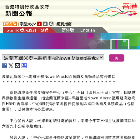
|
字型大小:
|
網頁指南
波蘭瓦爾米亞─馬祖里省Nowe Miasto區禽肉及禽類產品暫停進口
＊
＊
＊
＊
＊
＊
＊
＊
＊
＊
＊
＊
＊
＊
＊
＊
＊
＊
＊
＊
＊
＊
＊
＊
＊
＊
＊
＊
＊
食物環境衞生署食物安全中心（中心）今日（四月三十日）宣布，因應世
界動物衞生組織通報，指波蘭瓦爾米亞─馬祖里省Nowe Miasto區爆發高致病
性H5N1禽流感，中心即時指示業界暫停從該地區進口禽肉及禽類產品（包括
禽蛋），以保障本港公眾健康。
中心發言人說，根據政府統計處的資料，本港今年首三個月從波蘭進口約
六百九十公噸冷藏禽肉。
發言人說：「中心已就事件聯絡波蘭當局，並會繼續密切留意世界動物衞