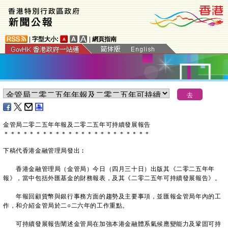
|
字型大小:
|
網頁指南
金管局二零二五年年報及二零二五年可持續發展報告
＊
＊
＊
＊
＊
＊
＊
＊
＊
＊
＊
＊
＊
＊
＊
＊
＊
＊
＊
＊
＊
＊
＊
下稿代香港金融管理局發出︰
香港金融管理局（金管局）今日（四月三十日）出版其《二零二五年年
報》，當中包括外匯基金的財務報表，及其《二零二五年可持續發展報告》。
年報回顧貨幣與銀行事務方面的趨勢及主要事項，並匯報金管局年內的工
作，和介紹金管局於二○二六年的工作重點。
可持續發展報告闡述金管局在加強本港金融體系氣候應變能力及鞏固可持