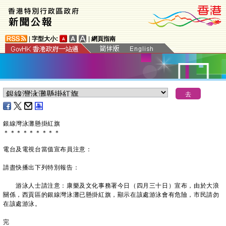
|
字型大小:
|
網頁指南
銀線灣泳灘懸掛紅旗
＊
＊
＊
＊
＊
＊
＊
＊
＊
電台及電視台當值宣布員注意：
請盡快播出下列特別報告：
游泳人士請注意：康樂及文化事務署今日（四月三十日）宣布，由於大浪
關係，西貢區的銀線灣泳灘已懸掛紅旗，顯示在該處游泳會有危險，市民請勿
在該處游泳。
完