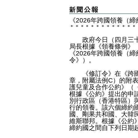
《2026年跨國領養（
＊
＊
＊
＊
＊
＊
＊
＊
＊
＊
＊
＊
＊
政府今日（四月三十
局長根據《領養條例》（
《2026年跨國領養（
令》）。
《修訂令》在《跨國領
章，附屬法例C）的附
護兒童及合作公約》（
根據《公約》提出的申
別行政區（香港特區）
行的領養。該六個締約
國、剛果共和國、大韓
維斯聯邦。根據《公約
締約國之間自下列日期