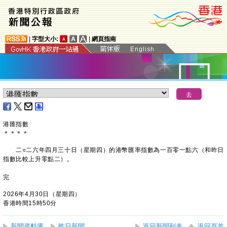
|
字型大小:
|
網頁指南
港匯指數
＊
＊
＊
＊
二○二六年四月三十日（星期四）的港幣匯率指數為一百零一點六（和昨日
指數比較上升零點二）。
完
2026年4月30日（星期四）
香港時間15時50分
新聞資料庫
昨日新聞
返回新聞列表
返回頁首