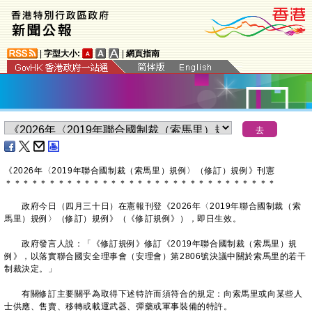
|
字型大小:
|
網頁指南
《2026年〈2019年聯合國制裁（索馬里）規例〉（修訂）規例》刊憲
＊
＊
＊
＊
＊
＊
＊
＊
＊
＊
＊
＊
＊
＊
＊
＊
＊
＊
＊
＊
＊
＊
＊
＊
＊
＊
＊
＊
＊
＊
＊
政府今日（四月三十日）在憲報刊登《2026年〈2019年聯合國制裁（索
馬里）規例〉（修訂）規例》（《修訂規例》），即日生效。
政府發言人說：「《修訂規例》修訂《2019年聯合國制裁（索馬里）規
例》，以落實聯合國安全理事會（安理會）第‍2806號決議中關於索馬里的若干
制裁決定。」
有關修訂主要關乎為取得下述特許而須符合的規定：向索馬里或向某些人
士供應、售賣、移轉或載運武器、彈藥或軍事裝備的特許。