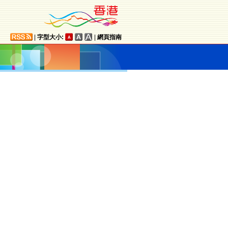
|
字型大小:
|
網頁指南