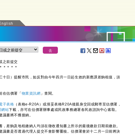
或之前提交
＊
＊
＊
＊
＊
十日）提醒市民，如反對由今年四月一日起生效的新應課差餉租值，須
前在估價署「
物業資訊網
」查閱。
電子表格
（表格e-R20A）或填妥表格R20A後親身交回或郵寄至估價署，
署網站
下載，亦可在估價署辦事處或民政事務總署各民政諮詢中心索取。
建議書將不獲接納。
，差餉及地租繳納人均須在徵收通知書上所示的最後繳款日期前繳款。
建議書是否透過代理人提交不會影響覆核。估價署會於十二月一日前將決