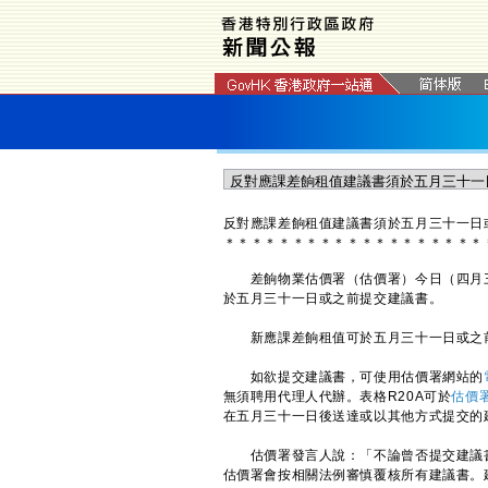
反對應課差餉租值建議書須於五月三十一日
＊
＊
＊
＊
＊
＊
＊
＊
＊
＊
＊
＊
＊
＊
＊
＊
＊
＊
＊
差餉物業估價署（估價署）今日（四月三
於五月三十一日或之前提交建議書。
新應課差餉租值可於五月三十一日或之
如欲提交建議書，可使用估價署網站的
無須聘用代理人代辦。表格R20A可於
估價
在五月三十一日後送達或以其他方式提交的
估價署發言人說：「不論曾否提交建議書
估價署會按相關法例審慎覆核所有建議書。