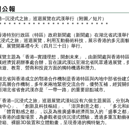
港─沉浸式之旅」巡迴展覽在武漢舉行（附圖／短片）
＊
＊
＊
＊
＊
＊
＊
＊
＊
＊
＊
＊
＊
＊
＊
＊
＊
＊
＊
＊
＊
＊
＊
特別行政區（特區）政府新聞處（新聞處）在湖北省武漢舉
沉浸式之旅」巡迴展覽，利用互動藝術科技，展示香港的多元面
展。展覽開幕禮今天（四月三十日）舉行。
主題為「香港─實踐理想，開創未來」，由新聞處與香港特
漢經濟貿易辦事處合辦，旨在讓武漢以至湖北省民眾通過展覽，
旅遊、教育、營商和投資方面的獨特機遇和潛力。
省與香港成立的鄂港合作機制是香港特區與內地中部省份建
府高層合作機制，多年來兩地緊密交流合作，優勢互補，經貿關
而湖北省省會武漢亦是「一帶一路」的重要節點城市。
港─沉浸式之旅」巡迴展覽武漢站設有六個主題展區，分別
融中心」、「創新及科技樞紐」、「澎湃創意之都」、「多元和
、「體育動感之都」，以及為推廣盛事經濟而加入的「盛事之都
表香港的虛擬場景，為參觀者提供沉浸式體驗，透過多重互動藝
燈箱、裸眼3D裝置和立體動畫，呈現香港的獨特魅力。