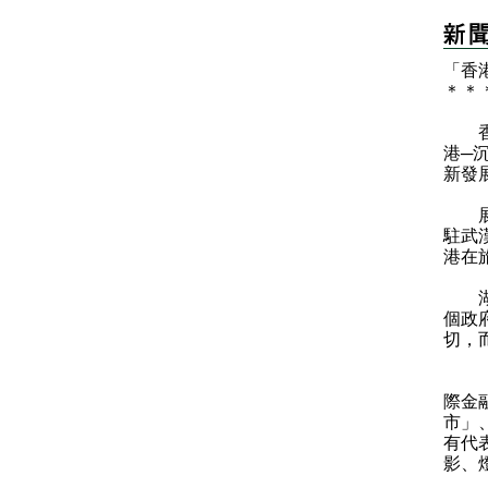
「香
＊
＊
香港
港─
新發
展覽
駐武
港在
湖北
個政
切，
「香
際金
市」
有代
影、