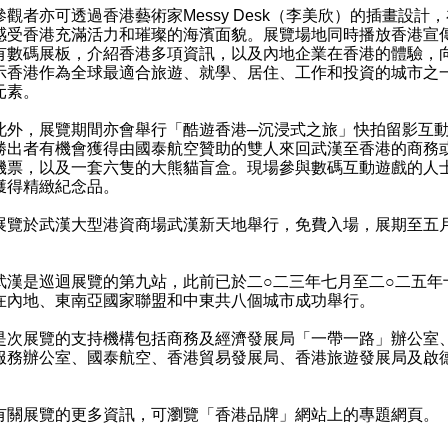
者亦可透過香港藝術家Messy Desk（李美欣）的插畫設計
感受香港充滿活力和璀璨的海濱面貌。展覽場地同時播放香港宣
有數碼展板，介紹香港多項資訊，以及內地企業在香港的體驗，
示香港作為全球最適合旅遊、就學、居住、工作和投資的城市之
元素。
，展覽期間亦會舉行「酷遊香港─沉浸式之旅」快拍留影互
勝出者有機會獲得由國泰航空贊助的雙人來回武漢至香港的商務
機票，以及一套六隻的大熊貓盲盒。現場參與數碼互動遊戲的人
獲得精緻紀念品。
於武漢大型港資商場武漢新天地舉行，免費入場，展期至五
是巡迴展覽的第九站，此前已於二○二三年七月至二○二五年
在內地、東南亞國家聯盟和中東共八個城市成功舉行。
展覽的支持機構包括商務及經濟發展局「一帶一路」辦公室
服務辦公室、國泰航空、香港貿易發展局、香港旅遊發展局及啟
展覽的更多資訊，可瀏覽「香港品牌」網站上的
專題網頁
。