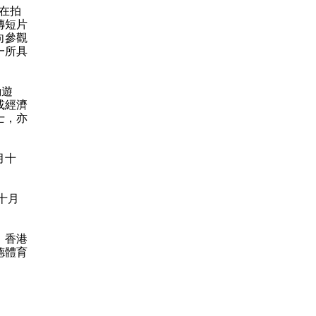
，在拍
傳短片
向參觀
一所具
動遊
或經濟
士，亦
月十
十月
、香港
德體育