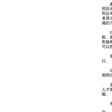
參觀
照區
和設
者展
備的
此外
戲，
客艙
可以
展覽
日。
武漢
期間
是次
人才
園。
有關