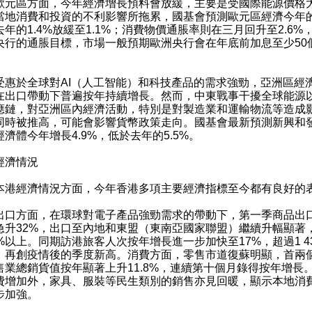
區方面，今年經濟增長預料會放緩，主要是受國際能源價格
當地消費和投資的不利影響所拖累，國基會預測歐元區經濟今年
去年的1.4%放緩至1.1%；消費物價通脹率則在三月回升至2.6%
央行的通脹目標，市場一般預期歐洲央行會在年底前加息至少50
於全球對AI（人工智能）和科技產品的需求強勁，亞洲區經
在出口帶動下普遍按年持續增長。然而，中東戰事干擾全球能源
應鏈，對亞洲區內經濟活動，特別是對製造業和運輸物流等造成
同時被推高，可能會影響貨幣政策走向。國基會最新預測新興和
濟體今年增長4.9%，低於去年的5.5%。
經濟情況
經濟情況方面，今年香港多項主要經濟指標至今都有良好的
方面，在環球對電子產品強勁需求的帶動下，第一季商品出
急升32%，出口至內地和東盟（東南亞國家聯盟）繼續升幅顯著
0%以上。同期訪港旅客人次按年增長進一步加快至17%，超過1 4
，再創疫情後的季度新高。消費方面，零售市道復蘇明顯，首兩
售業總銷貨值按年顯著上升11.8%，連續第十個月錄得按年增長
費增加外，家具、服裝等民生類別的銷售亦見回暖，顯示本地消
步加強。