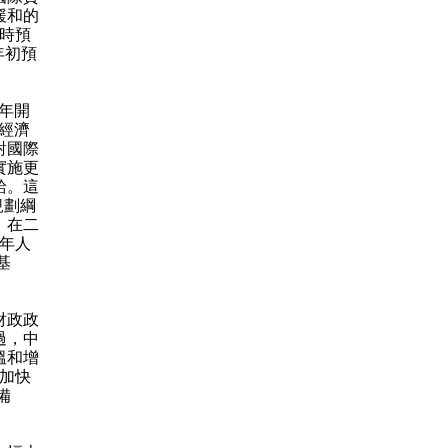
緩和的
初時預
年初預
年開
經濟
對國際
實施更
給。這
規劃綱
，在二
五年人
基
財政政
過，中
溫和增
%加快
備