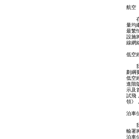
航空
在航
量均
最繁
設施
線網
低空
我在
劃綱
低空
進階
示及
試飛
領》
泊車
我明
輸署
泊車