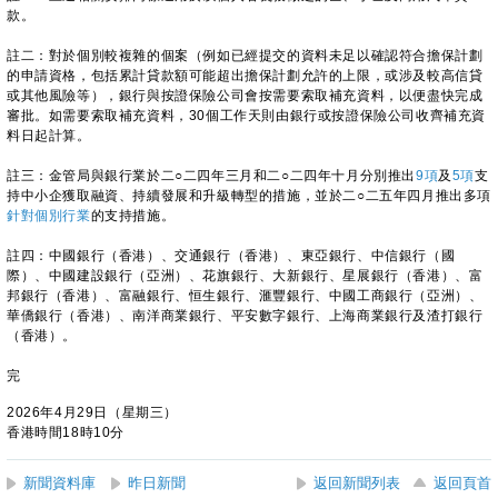
款。
註二：對於個別較複雜的個案（例如已經提交的資料未足以確認符合擔保計劃
的申請資格，包括累計貸款額可能超出擔保計劃允許的上限，或涉及較高信貸
或其他風險等），銀行與按證保險公司會按需要索取補充資料，以便盡快完成
審批。如需要索取補充資料，30個工作天則由銀行或按證保險公司收齊補充資
料日起計算。
註三：金管局與銀行業於二○二四年三月和二○二四年十月分別推出
9項
及
5項
支
持中小企獲取融資、持續發展和升級轉型的措施，並於二○二五年四月推出多項
針對個別行業
的支持措施。
註四：中國銀行（香港）、交通銀行（香港）、東亞銀行、中信銀行（國
際）、中國建設銀行（亞洲）、花旗銀行、大新銀行、星展銀行（香港）、富
邦銀行（香港）、富融銀行、恒生銀行、滙豐銀行、中國工商銀行（亞洲）、
華僑銀行（香港）、南洋商業銀行、平安數字銀行、上海商業銀行及渣打銀行
（香港）。
完
2026年4月29日（星期三）
香港時間18時10分
新聞資料庫
昨日新聞
返回新聞列表
返回頁首