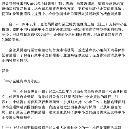
與金管局推出的CargoX項目先導計劃，借助「商業數據通」數據基建連結貨
運物流和貿易數據，結合貿易融資自動化方案，更有效地評估企業信貸風險，
從而加快審批流程，提升中小企特別是進出口商獲取貿易融資的機會與效率。
自二○二四年以來，金管局與銀行業已經先後推出三輪（註三）支持中小企
措施，協助不同行業的中小企應對外圍環境不確定性和經濟轉型帶來的挑戰。
至今，已經有超過89 000宗中小企個案受惠於相關措施，涉及信貸額度超過
2,090億元。
金管局與銀行業會繼續密切留意市場發展，並透過專責小組與工商界保持
緊密溝通，了解各行業中小企的需要，並適時提供支援，促進香港經濟及中小
企的發展和轉型。
背景
「中小企融資專責小組」
「中小企融資專責小組」於二○二四年八月由金管局與香港銀行公會共同成
立，代表來自金管局、香港銀行公會和18家活躍於中小企貸款的銀行（註
四）。小組旨在從個案及行業層面進一步推動支持中小企工作，包括處理個別
中小企遇到融資困難的個案，商議合適做法由各家銀行採用，以及加強金管
局、銀行業及工商界的溝通，務求更加及時了解中小企的融資需求及支持中小
企發展及升級轉型。
註一：上述相關安排同樣適用於以個人名義敍做之的士、小巴及商用汽車貸