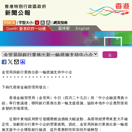
|
字型大小:
|
網頁指南
金管局與銀行業推出新一輪措施支持中小企
＊
＊
＊
＊
＊
＊
＊
＊
＊
＊
＊
＊
＊
＊
＊
＊
＊
＊
＊
下稿代香港金融管理局發出︰
香港金融管理局（金管局）今日（四月二十九日）與「中小企融資專責小
組」舉行會議後，聯同銀行業推出新一輪支援措施，協助本地中小企應對當前
多變的市場環境。
近期中東地區局勢引發國際燃油價格大幅波動，為環球經濟帶來更大不確
定性，加劇部分行業中小企的營運挑戰。因此，金管局與銀行業推出新一輪措
施支援中小企獲取銀行融資、提升業務靭性和加快升級轉型：