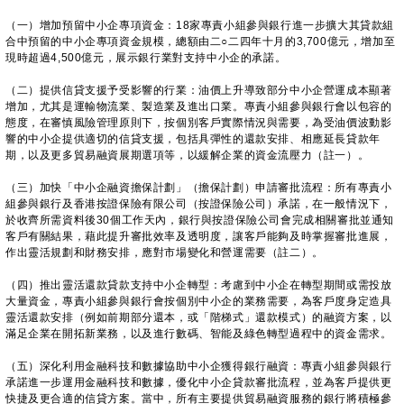
（一）增加預留中小企專項資金：18家專責小組參與銀行進一步擴大其貸款組
合中預留的中小企專項資金規模，總額由二○二四年十月的3,700億元，增加至
現時超過4,500億元，展示銀行業對支持中小企的承諾。
（二）提供信貸支援予受影響的行業：油價上升導致部分中小企營運成本顯著
增加，尤其是運輸物流業、製造業及進出口業。專責小組參與銀行會以包容的
態度，在審慎風險管理原則下，按個別客戶實際情況與需要，為受油價波動影
響的中小企提供適切的信貸支援，包括具彈性的還款安排、相應延長貸款年
期，以及更多貿易融資展期選項等，以緩解企業的資金流壓力（註一）。
（三）加快「中小企融資擔保計劃」（擔保計劃）申請審批流程：所有專責小
組參與銀行及香港按證保險有限公司（按證保險公司）承諾，在一般情況下，
於收齊所需資料後30個工作天內，銀行與按證保險公司會完成相關審批並通知
客戶有關結果，藉此提升審批效率及透明度，讓客戶能夠及時掌握審批進展，
作出靈活規劃和財務安排，應對市場變化和營運需要（註二）。
（四）推出靈活還款貸款支持中小企轉型：考慮到中小企在轉型期間或需投放
大量資金，專責小組參與銀行會按個別中小企的業務需要，為客戶度身定造具
靈活還款安排（例如前期部分還本，或「階梯式」還款模式）的融資方案，以
滿足企業在開拓新業務，以及進行數碼、智能及綠色轉型過程中的資金需求。
（五）深化利用金融科技和數據協助中小企獲得銀行融資：專責小組參與銀行
承諾進一步運用金融科技和數據，優化中小企貸款審批流程，並為客戶提供更
快捷及更合適的信貸方案。當中，所有主要提供貿易融資服務的銀行將積極參