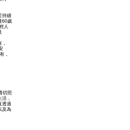
可持續
60歲
輕人
及
有，
安
如有，
適切照
生活，
直透過
以及為