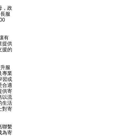
母，政
家長服
00
讓有
童提供
支援的
升服
及專業
學習或
受合適
提供寄
括以流
的生活
士對寄
括聯繫
成為寄