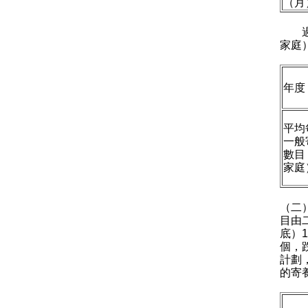
（月
過去
家庭
年度
平均
一般
數目
家庭
（二
目由
底）1
個，
計劃
的寄