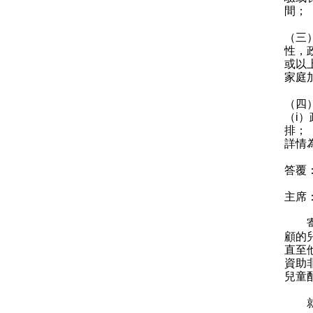
間；
（三
性，
或以
家庭
（四
（i
排；
詳情
答覆
主席
寄養
顧的
直至
資助
兒童
就管