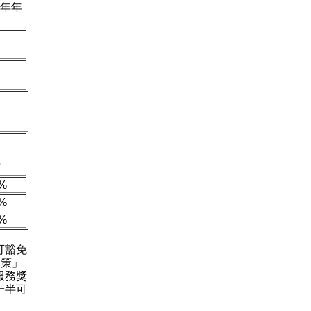
5年年
5
1%
6%
3%
可豁免
政策」
服務獎
一半可