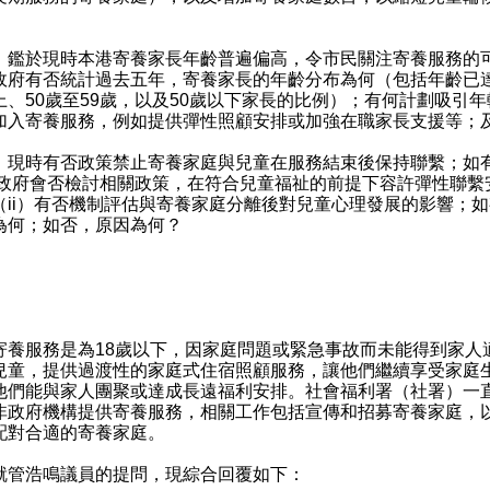
）鑑於現時本港寄養家長年齡普遍偏高，令市民關注寄養服務的
政府有否統計過去五年，寄養家長的年齡分布為何（包括年齡已達
上、50歲至59歲，以及50歲以下家長的比例）；有何計劃吸引年
加入寄養服務，例如提供彈性照顧安排或加強在職家長支援等；
）現時有否政策禁止寄養家庭與兒童在服務結束後保持聯繫；如
）政府會否檢討相關政策，在符合兒童福祉的前提下容許彈性聯繫
（ii）有否機制評估與寄養家庭分離後對兒童心理發展的影響；
為何；如否，原因為何？
：
：
服務是為18歲以下，因家庭問題或緊急事故而未能得到家人
兒童，提供過渡性的家庭式住宿照顧服務，讓他們繼續享受家庭
他們能與家人團聚或達成長遠福利安排。社會福利署（社署）一
非政府機構提供寄養服務，相關工作包括宣傳和招募寄養家庭，
配對合適的寄養家庭。
浩鳴議員的提問，現綜合回覆如下：