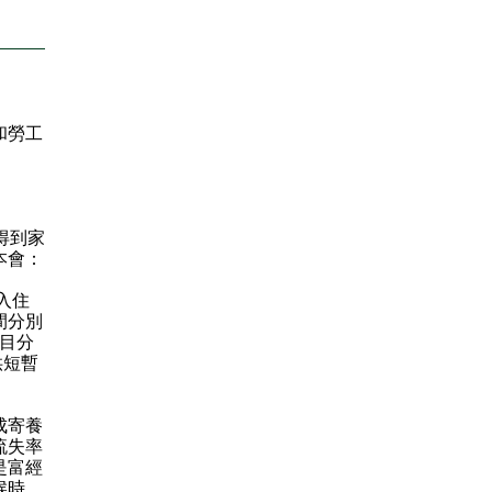
和勞工
得到家
本會：
入住
間分別
數目分
供短暫
成寄養
流失率
是富經
候時