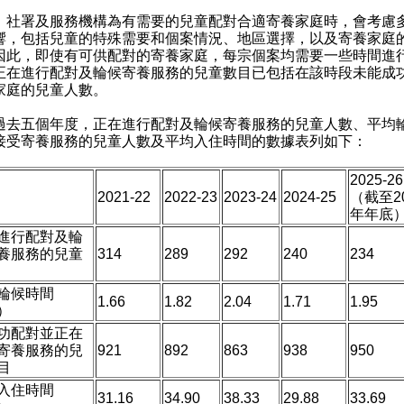
）社署及服務機構為有需要的兒童配對合適寄養家庭時，會考慮
響，包括兒童的特殊需要和個案情況、地區選擇，以及寄養家庭
因此，即使有可供配對的寄養家庭，每宗個案均需要一些時間進
正在進行配對及輪候寄養服務的兒童數目已包括在該時段未能成
家庭的兒童人數。
五個年度，正在進行配對及輪候寄養服務的兒童人數、平均
接受寄養服務的兒童人數及平均入住時間的數據表列如下：
2025-26
2021-22
2022-23
2023-24
2024-25
（截至20
年年底
進行配對及輪
養服務的兒童
314
289
292
240
234
輪候時間
1.66
1.82
2.04
1.71
1.95
）
功配對並正在
寄養服務的兒
921
892
863
938
950
目
入住時間
31.16
34.90
38.33
29.88
33.69