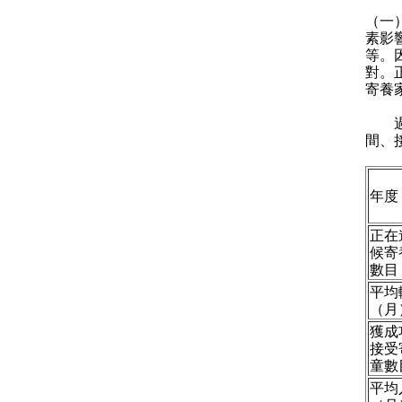
（一
素影
等。
對。
寄養
過去
間、
年度
正在
候寄
數目
平均
（月
獲成
接受
童數
平均