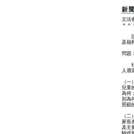
立法
＊
＊
以下
及福
問題
社會
人適
（一
兒童
為何
別為
照顧
（二
家長
及主
驗或