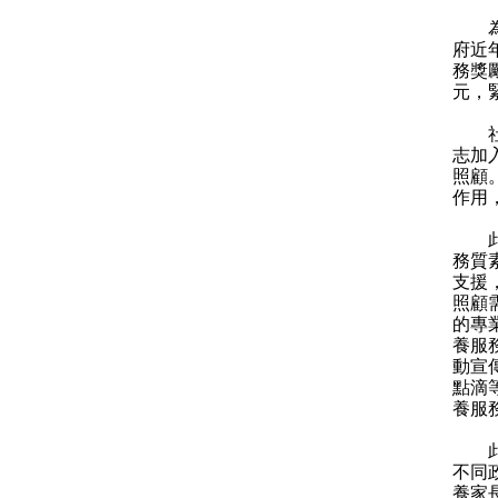
為進
府近
務獎勵
元，緊
社署
志加
照顧
作用
此外
務質
支援
照顧
的專
養服
動宣
點滴
養服
此外
不同
養家