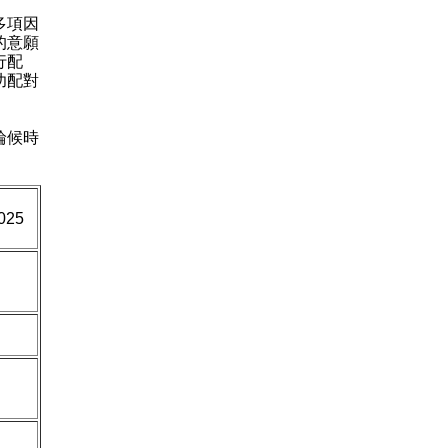
多項因
的意願
行配
功配對
輪候時
25
）