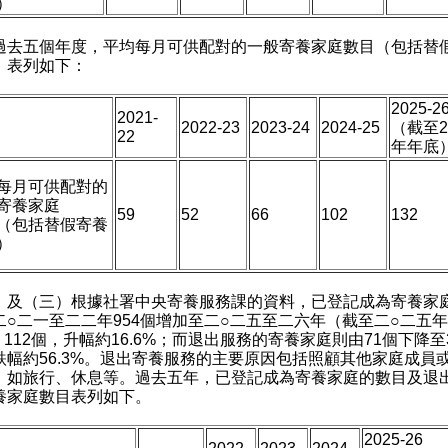
）
五個年度，平均每月可供配對的一般寄養家庭數目（包括替
）表列如下：
2025-2
2021-
2022-23
2023-24
2024-25
（截至2
22
年年底
每月可供配對的
寄養家庭
59
52
66
102
132
（包括替假寄養
）
）及（三）根據社署中央寄養服務課的資料，已登記成為寄養家
二○二一至二二年954個增加至二○二五至二六年（截至二○二五
 112個，升幅約16.6%；而退出服務的寄養家庭則由71個下降至
跌幅約56.3%。退出寄養服務的主要原因包括照顧其他家庭成員
，如旅行、休息等。過去五年，已登記成為寄養家庭的數目及退
養家庭數目表列如下。
2025-26