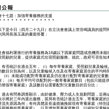
會十七題：加強寄養服務的支援
＊
＊
＊
＊
＊
＊
＊
＊
＊
＊
＊
＊
＊
＊
是今日（四月二十九日）在立法會會議上管浩鳴議員的提問
利局局長孫玉菡的書面答覆：
：
福利署推行的寄養服務為18歲以下因家庭問題或危機而未能
當照顧的兒童，提供家庭式住宿照顧服務。就此，政府可否告知
）有否統計在過去五年，（i）每年寄養家庭、受照顧兒童及輪候
的數目分別為何，以及兒童輪候入住及在寄養家庭居住的平均時
；（ii）未能成功配對寄養家庭及仍在進行配對寄養家庭的兒童
何；（iii）每月平均可供配對的一般寄養家庭數目（包括只能提
的替假寄養家庭）及該數目佔需要配對兒童數目的百分比；
）過去有問卷調查顯示，由於健康、壓力或人生規劃問題，近兩
表示將於三年內退出服務，當局有否統計過去五年，寄養家庭的
要流失原因為何；有何具體及長遠措施挽留現有寄養家庭（特別
長期服務的寄養家庭），以及增加寄養家庭數目，以縮短兒童輪