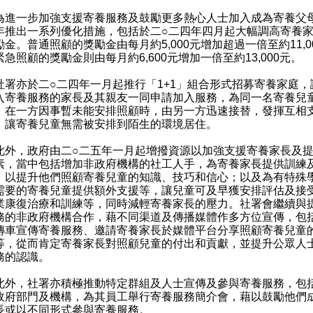
一步加強支援寄養服務及鼓勵更多熱心人士加入成為寄養父
年推出一系列優化措施，包括於二○二四年四月起大幅調高寄養
金。普通照顧的獎勵金由每月約5,000元增加超過一倍至約11,0
急照顧的獎勵金則由每月約6,600元增加一倍至約13,000元。
亦於二○二四年一月起推行「1+1」組合形式招募寄養家庭，
入寄養服務的家長及其親友一同申請加入服務，為同一名寄養兒
。在一方因事暫未能安排照顧時，由另一方迅速接替，發揮互相
，讓寄養兒童無需被安排到陌生的環境居住。
，政府由二○二五年一月起增撥資源以加強支援寄養家長及提
素，當中包括增加非政府機構的社工人手，為寄養家長提供訓練
，以提升他們照顧寄養兒童的知識、技巧和信心；以及為有特殊
需要的寄養兒童提供額外支援等，讓兒童可及早獲安排評估及接
業康復治療和訓練等，同時減輕寄養家長的壓力。社署會繼續與
務的非政府機構合作，藉不同渠道及傳播媒體作多方位宣傳，包
傳車宣傳寄養服務、邀請寄養家長於媒體平台分享照顧寄養兒童
等，從而肯定寄養家長對照顧兒童的付出和貢獻，並提升公眾人
務的認識。
，社署亦積極推動特定群組及人士宣傳及參與寄養服務，包
政府部門及機構，為其員工舉行寄養服務簡介會，藉以鼓勵他們
長或以不同形式參與寄養服務。