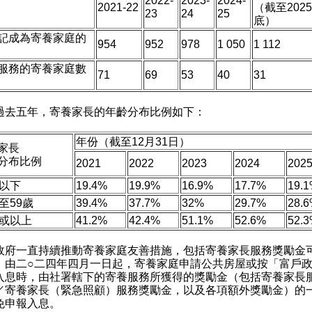
2022-
2023-
2024-
2021-22
（截至202
23
24
25
底）
記成為寄養家庭的
954
952
978
1 050
1 112
服務的寄養家庭數
71
69
53
40
31
五年，寄養家長的年齡分布比例如下：
年份（截至12月31日）
家長
分布比例
2021
2022
2023
2024
202
歲以下
19.4%
19.9%
16.9%
17.7%
19.
至59歲
39.4%
37.7%
32%
29.7%
28.
歲或以上
41.2%
42.4%
51.1%
52.6%
52.
一直持續推動寄養家庭友善措施，包括寄養家長服務獎勵金
。由二○二四年四月一日起，寄養家庭申請公共房屋或按「富戶
入息時，由社署轄下的寄養服務所獲得的獎勵金（包括寄養家長
／寄養家長（緊急照顧）服務獎勵金，以及各項額外獎勵金）的
免申報入息。