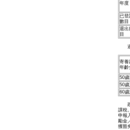
年度
已登
數目
退出
目
過去
寄養
年齡
50
50歲
60
政府
課稅
申報
勵金
獲豁