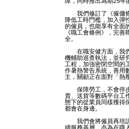
障，同時推出為期25年
我們修訂了《僱傭條
降低工時門檻，加入彈
的僱員，也能享有全面
《職工會條例》，完善
全。
在職安健方面，我們
機輔助巡查執法，並研
工程，加強密閉空間的
作暑熱警告系統，善用
主，關顧正在面對「熱
保障勞工，不會停步
賣、送貨等數碼平台工
態下的從業員同樣獲得
都會在身邊。
我們會將僱員再培訓
續服務基層，亦為在職