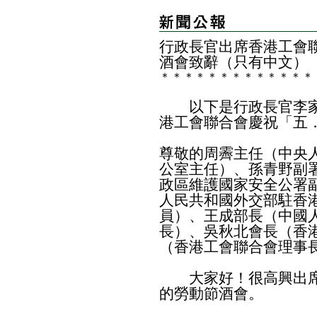
行政長官出席香港工會
酒會致辭（只有中文）
＊
＊
＊
＊
＊
＊
＊
＊
＊
＊
＊
＊
＊
以下是行政長官李家
港工會聯合會慶祝「五
尊敬的周霽主任（中央
公室主任）、孫青野副
政區維護國家安全公署
人民共和國外交部駐香
員）、王成部長（中國
長）、吳秋北會長（香
（香港工會聯合會理事
大家好！很高興出席
的勞動節酒會。