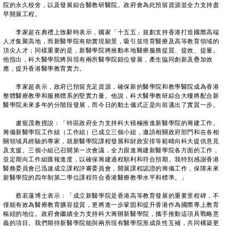
院的永久校舍，以及發展綜合醫教研醫院。政府會為此預留資源並全力支持盡
早開展工程。
李家超在典禮上致辭時表示，國家「十五五」規劃支持香港打造國際高端
人才集聚高地，而新醫學院有助實現願景，吸引並培育醫療及高等教育領域的
頂尖人才；同樣重要的是，新醫學院將推動本地醫療服務提質、提效、提量。
他指出，科大醫學院將與現有兩所醫學院錯位發展，產生協同創新及疊加效
應，提升香港醫學教育實力。
李家超表示，政府已預留充足資源，確保新的醫學院和教學醫院成為香港
整體醫療教學和服務體系的堅實力量。他說，科大醫學教研綜合大樓將配合新
醫學院未來多年的分階段發展，而今日的動土儀式正是向前邁出了實質一步。
盧寵茂教授說：「特區政府全力支持科大積極推進新醫學院的籌建工作。
籌備新醫學院工作組（工作組）已成立三個小組，邀請相關政府部門和在各相
關領域具經驗的專家，就新醫學院課程發展和財政安排等範疇向科大提供意見
及支援。三個小組已召開第一次會議，全力跟進籌建新醫學院各方面的工作，
並定期向工作組匯報進度，以確保籌建過程順利和符合預期。我特別感謝香港
醫務委員會已迅速成立課程評審委員會，開展課程認證的籌備工作，保障未來
新醫學院的四年制第二學位課程符合香港醫療教學水平和標準。」
蔡若蓮博士表示：「成立新醫學院是香港高等教育發展的重要里程碑，不
僅能有效為醫療教育擴容提質，更將進一步鞏固和提升香港作為國際專上教育
樞紐的地位。政府會繼續全力支持科大籌辦新醫學院，攜手推動這項具戰略意
義的項目。我們期待新醫學院能與兩所現有醫學院形成良性互補，共同構築更