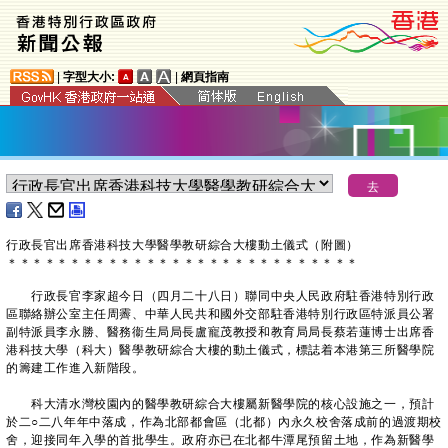
|
字型大小:
|
網頁指南
行政長官出席香港科技大學醫學教研綜合大樓動土儀式（附圖）
＊
＊
＊
＊
＊
＊
＊
＊
＊
＊
＊
＊
＊
＊
＊
＊
＊
＊
＊
＊
＊
＊
＊
＊
＊
＊
＊
＊
行政長官李家超今日（四月二十八日）聯同中央人民政府駐香港特別行政
區聯絡辦公室主任周霽、中華人民共和國外交部駐香港特別行政區特派員公署
副特派員李永勝、醫務衞生局局長盧寵茂教授和教育局局長蔡若蓮博士出席香
港科技大學（科大）醫學教研綜合大樓的動土儀式，標誌着本港第三所醫學院
的籌建工作進入新階段。
科大清水灣校園內的醫學教研綜合大樓屬新醫學院的核心設施之一，預計
於二○二八年年中落成，作為北部都會區（北都）內永久校舍落成前的過渡期校
舍，迎接同年入學的首批學生。政府亦已在北都牛潭尾預留土地，作為新醫學