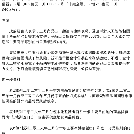
儀器」（增1,032億元，升81.6%）和「非鐵金屬」（增623億元， 升
340.7%）。
評論
政府發言人表示，三月商品出口繼續有強勁表現。受全球對人工智能相關
電子產品的強勁需求所支持，商品出口貨值按年增長35.8%。出口至大部分市
場和主要商品類別的出口延續強勁增長。
展望未來，中東地緣政治緊張局勢升溫已導致國際能源價格急升，對環球
經濟短期前景構成下行風險，並可能干擾全球貿易往來和供應鏈。不過，全球
對人工智能相關電子產品的需求維持堅挺，應會為香港的商品出口表現提供有
力支持。政府會繼續密切留意外圍環境的演變，並保持警覺。
進一步資料
表1載列二零二六年三月份對外商品貿易統計數字的分析，表2載列二零二
三年一月份至二零二六年三月份原來的按月貿易統計，而表3則顯示同期經季節
性調整的對外商品貿易統計數字。
表4載列二零二六年三月份經本港整體出口往十個主要目的地的商品貨值，
而表5則載列進口自十個主要供應地的商品貨值。
表6和7載列二零二六年三月份十項主要本港整體出口和進口貨品類別的貨
值。