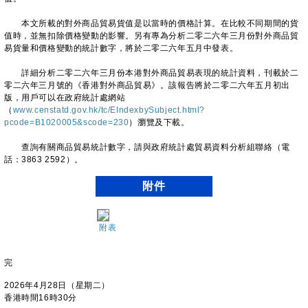
本文所載的對外商品貿易貨值是以當時的價格計算。在比較不同期間的貨
值時，並無扣除價格變動的影響。另有專為分析二零二六年三月份對外商品貿
易貨量和價格變動的統計數字，將於二零二六年五月中發表。
詳細分析二零二六年三月份本港對外商品貿易表現的統計資料，刊載於二
零二六年三月號的《香港對外商品貿易》。該報告將於二零二六年五月初出
版，用戶可以在政府統計處網站
（
www.censtatd.gov.hk/tc/EIndexbySubject.html?
pcode=B1020005&scode=230
）瀏覽及下載。
查詢有關商品貿易統計數字，請與政府統計處貿易資料分析組聯絡（電
話：3863 2592）。
附件
附表
完
2026年4月28日（星期二）
香港時間16時30分