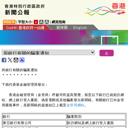
|
字型大小:
|
網頁指南
與銀行有關的騙案通知
＊
＊
＊
＊
＊
＊
＊
＊
＊
＊
下稿代香港金融管理局發出︰
香港金融管理局（金管局）呼籲市民提高警覺，留意以下銀行已就欺詐網
站、網上銀行登入畫面、偽冒電郵或其他騙案發出新聞稿。有關銀行已向金管
局匯報事件，其新聞稿的超連結已上載至
金管局網站
。
銀行
騙案類別
東亞銀行有限公司
欺詐網站及網上銀行登入畫面