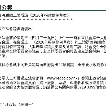
會將繼續二讀辯論《2026年撥款條例草案》
＊
＊
＊
＊
＊
＊
＊
＊
＊
＊
＊
＊
＊
＊
＊
＊
＊
＊
＊
代立法會秘書處發出：
會將於星期三（四月二十九日）上午十一時在立法會綜合大
行會議。在會議上，《2026年撥款條例草案》的二讀辯論將繼續
府官員發言答辯。法案若獲得議員支持及通過二讀，將會交付全
法案經全體委員會審議後，若全體委員會的報告獲立法會採納，
三讀。
亦會就不同政策範疇向政府提出22項質詢，全部要求政府作
人士可透過立法會網頁（
www.legco.gov.hk
）參閱上述會議
亦可透過立法會網頁的「網上廣播」系統，即場收看或收聽會議
立法會綜合大樓旁聽會議，請於辦公時間內致電3919 3399預留
6年4月27日（星期一）