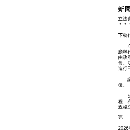
立法
＊
＊
下稿
立法
廳舉
由政
會。
進行
議員
覆。
公眾
程，
親臨
完
202