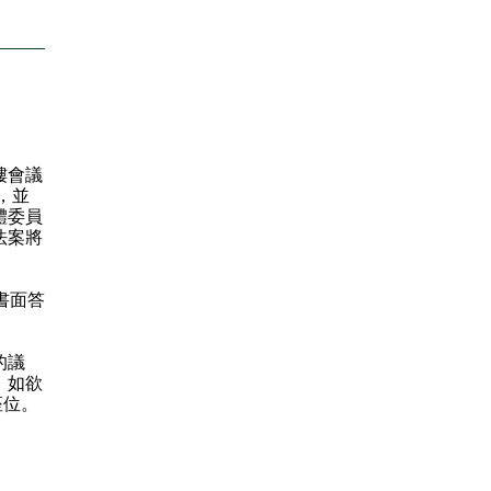
樓會議
，並
體委員
法案將
書面答
的議
；如欲
座位。