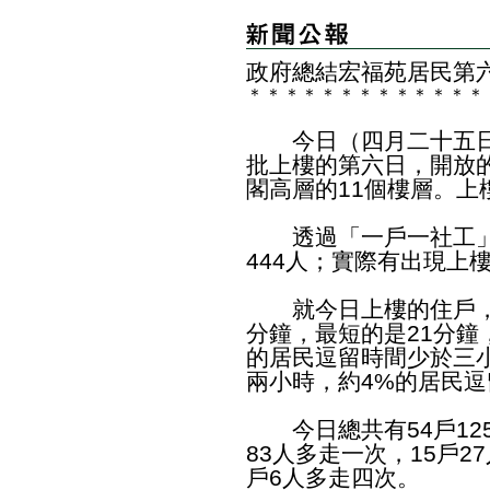
政府總結宏福苑居民第
＊
＊
＊
＊
＊
＊
＊
＊
＊
＊
＊
＊
＊
今日（四月二十五日
批上樓的第六日，開放
閣高層的11個樓層。上
透過「一戶一社工」登
444人；實際有出現上樓
就今日上樓的住戶，進
分鐘，最短的是21分鐘
的居民逗留時間少於三小
兩小時，約4%的居民
今日總共有54戶125
83人多走一次，15戶2
戶6人多走四次。