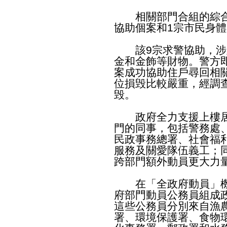
相關部門合組的綜合
協助個案和1宗市民身
該9宗求警協助，涉
金和金飾等財物。警方
案成功協助住戶尋回相
位損毁比較嚴重，經調
毁。
政府全力支援上樓居
門的同事，包括警務處
民政事務總署、社會福
服務及關愛隊伍義工；
跨部門額外動員更大力
在「全政府動員」機
府部門動員公務員組成
這些公務員分別來自漁
署、環境保護署、食物