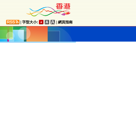
|
字型大小:
|
網頁指南