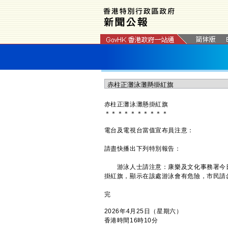
赤柱正灘泳灘懸掛紅旗
＊
＊
＊
＊
＊
＊
＊
＊
＊
＊
電台及電視台當值宣布員注意：
請盡快播出下列特別報告：
游泳人士請注意：康樂及文化事務署今日
掛紅旗，顯示在該處游泳會有危險，市民請
完
2026年4月25日（星期六）
香港時間16時10分