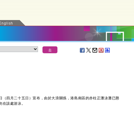
（四月二十五日）宣布，由於大浪關係，港島南區的赤柱正灘泳灘已懸
勿在該處游泳。