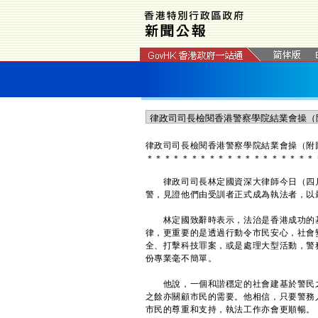
律政司司長檢閱香港警察學院結業會操（附
＊
＊
＊
＊
＊
＊
＊
＊
＊
＊
＊
＊
＊
＊
＊
＊
＊
＊
＊
律政司司長林定國資深大律師今日（四月二
警，見證他們由受訓者正式成為執法者，以
林定國致辭時表示，法治是香港成功的基
律，更重要的是透過行動令市民安心，社會
全、打擊科技罪案，或是處理大型活動，警
份專業毫不簡單。
他說，一個和諧穩定的社會建基於警民之
之餘亦關顧市民的需要。他相信，只要警務
市民的尊重和支持，執法工作亦會更順暢。