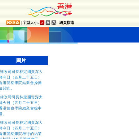
|
字型大小:
|
網頁指南
圖片