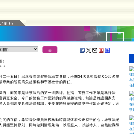
圖）
＊
＊
十五日）出席香港警察學院結業會操，檢閱34名見習督察及165名學
最專業的態度肩負起服務和守護社會的責任。
石，而警隊是維護法治的第一道防線。他指，警務工作不單是執行法
變得更安全。今日的警務工作面對的挑戰越趨複雜，無論是維護國家安
務人員都需要具備法律知識，更要在瞬息萬變的環境中作出正確決定，這
間的互信，希望每位學員日後執勤時都能懷着公正持平的心，維護法紀
人員能堅持原則，同時做到情理兼備，以理服人，以誠待人，自然能贏得