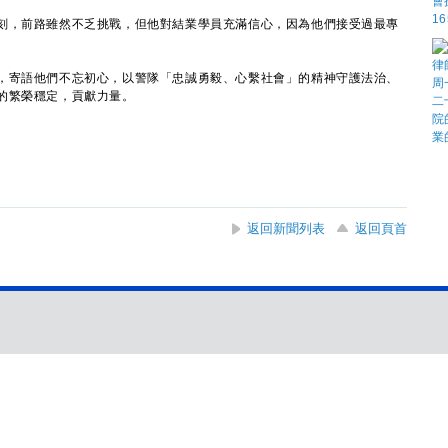
，前路雖然不乏挑戰，但他對結業學員充滿信心，因為他們接受過最專
寄語他們不忘初心，以警隊「忠誠勇毅、心繫社會」的精神守護法治、
的繁榮穩定，貢獻力量。
返回新聞列表
返回頁首