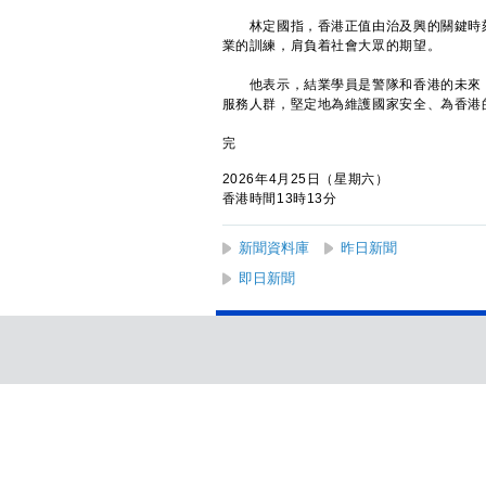
林定國指，香港正值由治及興的關鍵時刻
業的訓練，肩負着社會大眾的期望。
他表示，結業學員是警隊和香港的未來，
服務人群，堅定地為維護國家安全、為香港
完
2026年4月25日（星期六）
香港時間13時13分
新聞資料庫
昨日新聞
即日新聞