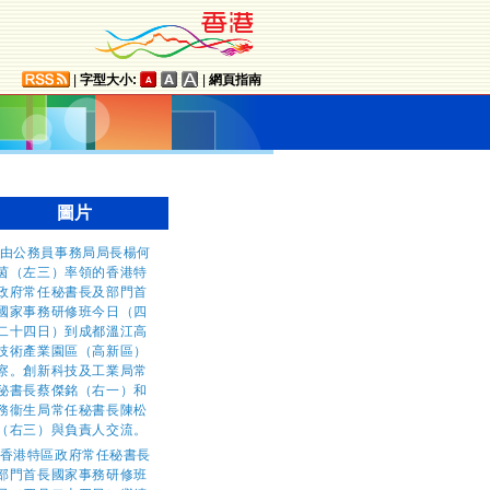
|
字型大小:
|
網頁指南
圖片