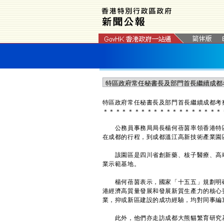
特區政府常任秘書長及部門首長繼續成都考
＊
＊
＊
＊
＊
＊
＊
＊
＊
＊
＊
＊
＊
＊
＊
＊
＊
＊
＊
​公務員事務局局長楊何蓓茵率領香港特
在成都的行程，到成都溫江高新技術產業園
該園區是四川省創新藥、核子醫療、高端
業示範基地。
楊何蓓茵表示，國家「十五五」規劃明確
港經濟高質量發展和發展新質生產力的核心
業，抑或新區建設的成功經驗，均對同事編
此外，他們亦走訪成都大熊貓繁育研究基