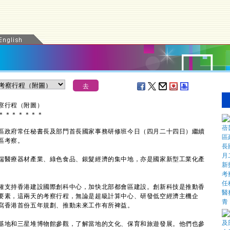
察行程（附圖）
＊
＊
＊
＊
＊
＊
＊
區政府常任秘書長及部門首長國家事務研修班今日（四月二十四日）繼續
區考察。
醫療器材產業、綠色食品、銀髮經濟的集中地，亦是國家新型工業化產
支持香港建設國際創科中心，加快北部都會區建設。創新科技是推動香
要素，這兩天的考察行程，無論是超級計算中心、研發低空經濟主機企
寫香港首份五年規劃、推動未來工作有所裨益。
地和三星堆博物館參觀，了解當地的文化、保育和旅遊發展。他們也參