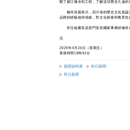
觀了都江堰水利工程，了解這項歷史久遠的
楊何蓓茵表示，四川省的歷史文化底藴深
品牌的經驗值得借鏡，對文化探索和教育也
常任秘書長及部門首長國家事務研修班成
完
2026年4月24日（星期五）
香港時間18時43分
新聞資料庫
昨日新聞
即日新聞