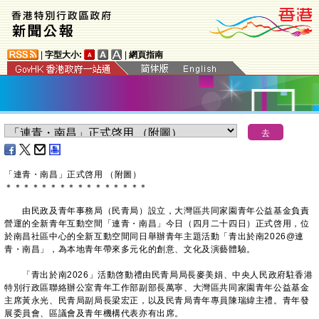
|
字型大小:
|
網頁指南
「連青・南昌」正式啓用 （附圖）
＊
＊
＊
＊
＊
＊
＊
＊
＊
＊
＊
＊
＊
＊
＊
＊
​由民政及青年事務局（民青局）設立，大灣區共同家園青年公益基金負責
營運的全新青年互動空間「連青・南昌」今日（四月二十四日）正式啓用，位
於南昌社區中心的全新互動空間同日舉辦青年主題活動「青出於南2026@連
青・南昌」，為本地青年帶來多元化的創意、文化及演藝體驗。
「青出於南2026」活動啓動禮由民青局局長麥美娟、中央人民政府駐香港
特別行政區聯絡辦公室青年工作部副部長萬寧、大灣區共同家園青年公益基金
主席黃永光、民青局副局長梁宏正，以及民青局青年專員陳瑞緯主禮。青年發
展委員會、區議會及青年機構代表亦有出席。