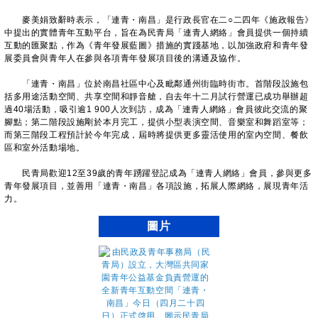
麥美娟致辭時表示，「連青・南昌」是行政長官在二○二四年《施政報告》
中提出的實體青年互動平台，旨在為民青局「連青人網絡」會員提供一個持續
互動的匯聚點，作為《青年發展藍圖》措施的實踐基地，以加強政府和青年發
展委員會與青年人在參與各項青年發展項目後的溝通及協作。
「連青・南昌」位於南昌社區中心及毗鄰通州街臨時街市。首階段設施包
括多用途活動空間、共享空間和靜音艙，自去年十二月試行營運已成功舉辦超
過40場活動，吸引逾1 900人次到訪，成為「連青人網絡」會員彼此交流的聚
腳點；第二階段設施剛於本月完工，提供小型表演空間、音樂室和舞蹈室等；
而第三階段工程預計於今年完成，屆時將提供更多靈活使用的室內空間、餐飲
區和室外活動場地。
民青局歡迎12至39歲的青年踴躍登記成為「連青人網絡」會員，參與更多
青年發展項目，並善用「連青・南昌」各項設施，拓展人際網絡，展現青年活
力。
圖片