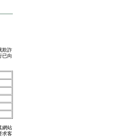
就欺詐
行已向
其網站
要求客