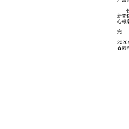
任何
新聞
心報
完
202
香港時