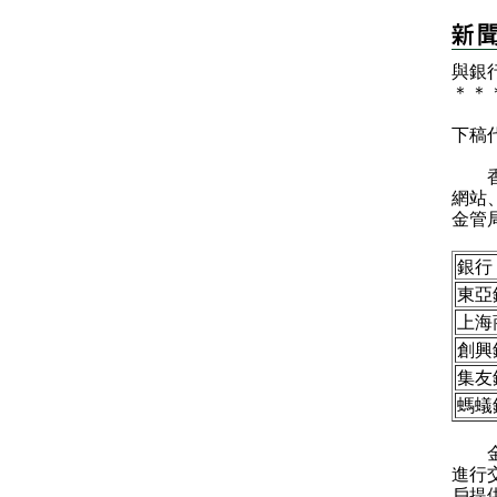
與銀
＊
＊
下稿
香港
網站
金管
銀行
東亞
上海
創興
集友
螞蟻
金管
進行
戶提