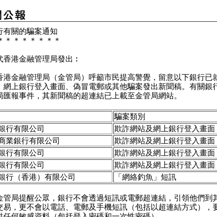
行有關的騙案通知
＊
＊
＊
＊
＊
＊
＊
＊
代香港金融管理局發出︰
金融管理局（金管局）呼籲市民提高警覺，留意以下銀行已
、網上銀行登入畫面、偽冒電郵或其他騙案發出新聞稿。有關銀
局匯報事件，其新聞稿的超連結已上載至
金管局網站
。
騙案類別
銀行有限公司
欺詐網站及網上銀行登入畫面
商業銀行有限公司
欺詐網站及網上銀行登入畫面
銀行有限公司
欺詐網站及網上銀行登入畫面
銀行有限公司
欺詐網站及網上銀行登入畫面
銀行（香港）有限公司
「網絡釣魚」短訊
局提醒公眾，銀行不會透過短訊或電郵超連結，引領他們到
交易，更不會以電話、電郵及手機短訊（包括以超連結方式），
供任何敏感資料（包括登入密碼和一次性密碼）。