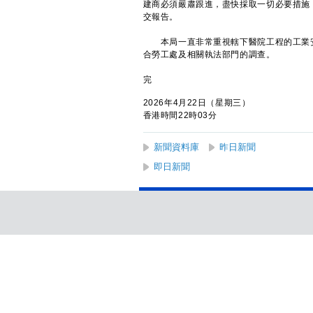
建商必須嚴肅跟進，盡快採取一切必要措施
交報告。
本局一直非常重視轄下醫院工程的工業安
合勞工處及相關執法部門的調查。
完
2026年4月22日（星期三）
香港時間22時03分
新聞資料庫
昨日新聞
即日新聞