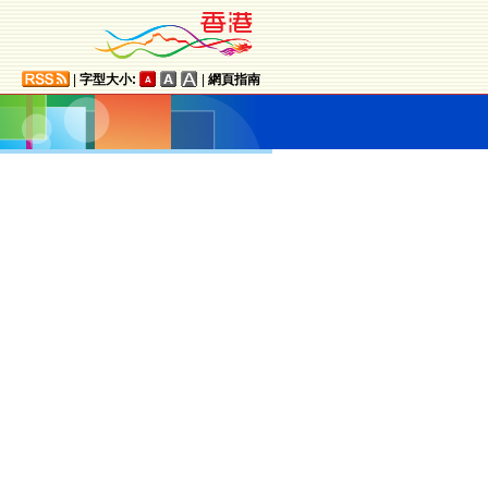
|
字型大小:
|
網頁指南