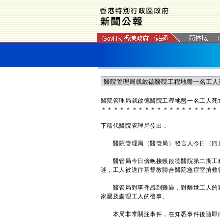
醫院管理局就啟德醫院工程地盤一名工人死
＊
＊
＊
＊
＊
＊
＊
＊
＊
＊
＊
＊
＊
＊
＊
＊
＊
＊
＊
下稿代​醫院管理局發出：
醫院管理局（醫管局）發言人今日（四月
醫管局今日傍晚接獲啟德醫院第二期工程
迷，工人被送往基督教聯合醫院急症室搶救
醫管局對事件感到難過，對離世工人的家
家屬及處理工人的後事。
本局非常關注事件，在知悉事件後隨即向