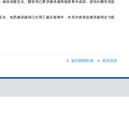
，確保地盤安全。醫管局已要求總承建商徹查事件成因，盡快向醫管局提
全，知悉總承建商已向勞工處呈報事件，本局亦會督促總承建商全力配
返回新聞列表
返回頁首